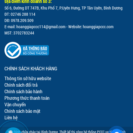
Địa điểm kinh doanh số 3:
Số 6, Đường DT 747B, Khu Phố 7, P.Uyên Hưng, TP Tân Uyên, Bình Dương
ĐT: 02746 288 114
DĐ: 0978.209.509
E-mail:
hoanggiapccc114@gmail.com
- Website: hoanggiapccc.com
MST: 3702783244
CHÍNH SÁCH KHÁCH HÀNG
Thông tin sở hữu website
Chính sách đổi trả
Chính sách bảo hành
Phương thức thanh toán
Vận chuyển
Chính sách bảo mật
Liên hệ
Nạp bình chữa cháy tại Bình Dương
,
Thiết kế thi công hệ thống PCCC uy tín tại Bình