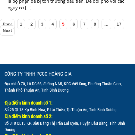
là bộ phận dễ bị tổn thương đầu tiên. Để đối phó với các
nguy cơ […]
Prev
1
2
3
4
5
6
7
8
…
17
Next
CÔNG TY TNHH PCCC HOÀNG GIA
Địa chỉ: Ô 70, Lô DC 66, đường NA5, KDC Việt Sing, Phường Thuận Giao,
Thành Phố Thuận An, Tỉnh Bình Dương
Địa điểm kinh doanh số 1:
Số 25 QL13 Kp.Bình Hoà, P.Lái Thiêu, Tp.Thuận An, Tỉnh Bình Dương
Địa điểm kinh doanh số 2:
Số 318 QL13 KP. Bàu Bàng Thị Trấn Lai Uyên, Huyện Bàu Bàng, Tỉnh Bình
Dương