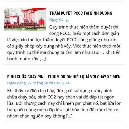
THẨM DUYỆT PCCC TẠI BÌNH DƯƠNG
Ngày đăng:
Quy trình thực hiện thẩm duyệt thi
công PCCC, hiểu một cách đơn giản
là việc xin thủ tục thẩm duyệt PCCC cũng giống như xin
cấp giấy phép xây dựng nhà vậy. Việc thực hiện theo một
quy trình cụ thể mà chúng ta cần làm như sau: 1. Khi tiến
hành muốn xây […]
BÌNH CHỮA CHÁY PIN LITHIUM ORION HIỆU QUẢ VỚI CHÁY XE ĐIỆN
Ngày đăng: 29 Tháng Mười Hai, 2024
Khi thấy xe điện bị cháy, đừng cố sử dụng nước, bình
chữa cháy bột, bình CO2 hay chăn vải để dập tắt ngọn
lửa. Bởi những cách này chỉ khiến pin phát nổ, bắt lửa lớn
hơn, nên dùng mền dập lửa sợi thủy tinh để trùm lên xe
nhằm chặn nguồn oxy không […]