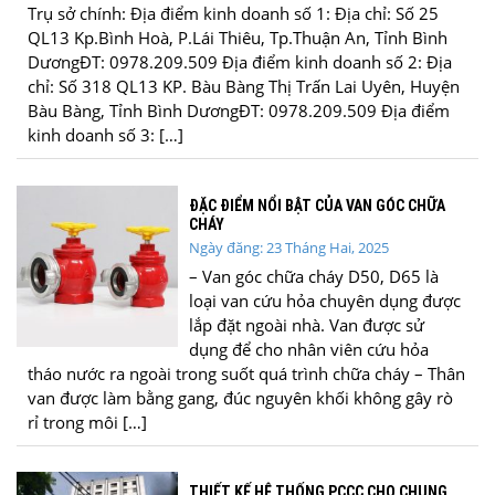
Trụ sở chính: Địa điểm kinh doanh số 1: Địa chỉ: Số 25
QL13 Kp.Bình Hoà, P.Lái Thiêu, Tp.Thuận An, Tỉnh Bình
DươngĐT: 0978.209.509 Địa điểm kinh doanh số 2: Địa
chỉ: Số 318 QL13 KP. Bàu Bàng Thị Trấn Lai Uyên, Huyện
Bàu Bàng, Tỉnh Bình DươngĐT: 0978.209.509 Địa điểm
kinh doanh số 3: […]
ĐẶC ĐIỂM NỔI BẬT CỦA VAN GÓC CHỮA
CHÁY
Ngày đăng: 23 Tháng Hai, 2025
– Van góc chữa cháy D50, D65 là
loại van cứu hỏa chuyên dụng được
lắp đặt ngoài nhà. Van được sử
dụng để cho nhân viên cứu hỏa
tháo nước ra ngoài trong suốt quá trình chữa cháy – Thân
van được làm bằng gang, đúc nguyên khối không gây rò
rỉ trong môi […]
THIẾT KẾ HỆ THỐNG PCCC CHO CHUNG