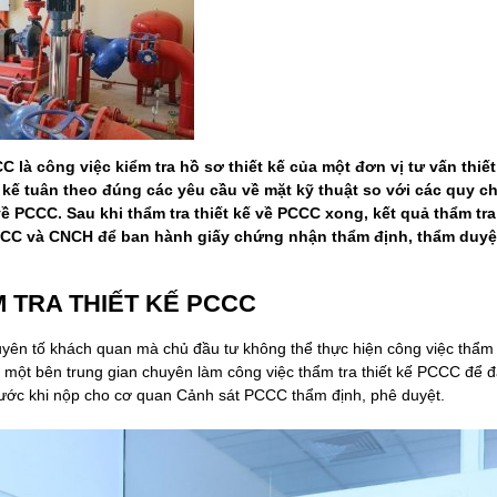
CC là công việc kiểm tra hồ sơ thiết kế của một đơn vị tư vấn thi
 kế tuân theo đúng các yêu cầu về mặt kỹ thuật so với các quy c
ề PCCC. Sau khi thẩm tra thiết kế về PCCC xong, kết quả thẩm t
CC và CNCH để ban hành giấy chứng nhận thẩm định, thẩm duyệ
M TRA THIẾT KẾ PCCC
yên tố khách quan mà chủ đầu tư không thể thực hiện công việc thẩm 
m một bên trung gian chuyên làm công việc thẩm tra thiết kế PCCC để
rước khi nộp cho cơ quan Cảnh sát PCCC thẩm định, phê duyệt.