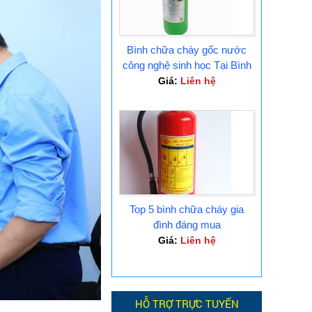
Bình chữa cháy gốc nước
công nghệ sinh học Tại Bình
Dương
Giá:
Liên hệ
Top 5 bình chữa cháy gia
đình đáng mua
Giá:
Liên hệ
HỖ TRỢ TRỰC TUYẾN