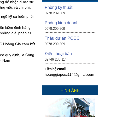
rằng để nhận được sự
ng việc và chi phí.
Phòng kỹ thuật
0978.209.509
ngũ kỹ sư luôn phối
Phòng kinh doanh
iện kiểm định hàng
0978.209.509
 những giải pháp tư
Thầu dự án PCCC
CC Hoàng Gia cam kết
0978.209.509
Điện thoại bàn
eo quy định, là Công
02746 288 114
 – Nam
Liên hệ email
hoanggiapccc114@gmail.com
HÌNH ẢNH