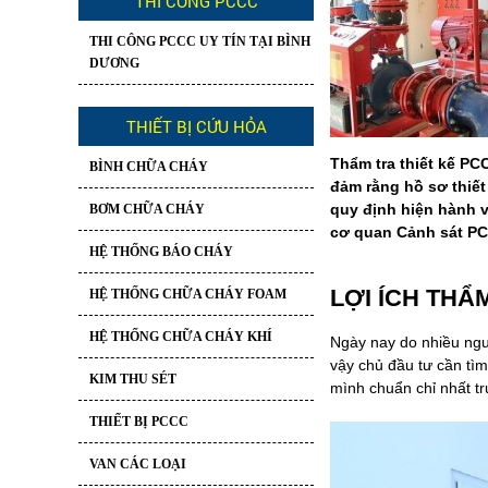
THI CÔNG PCCC
THI CÔNG PCCC UY TÍN TẠI BÌNH
DƯƠNG
THIẾT BỊ CỨU HỎA
Thẩm tra thiết kế PC
BÌNH CHỮA CHÁY
đảm rằng hồ sơ thiết
quy định hiện hành v
BƠM CHỮA CHÁY
cơ quan Cảnh sát PC
HỆ THỐNG BÁO CHÁY
LỢI ÍCH THẨ
HỆ THỐNG CHỮA CHÁY FOAM
HỆ THỐNG CHỮA CHÁY KHÍ
Ngày nay do nhiều ngu
vậy chủ đầu tư cần tì
KIM THU SÉT
mình chuẩn chỉ nhất t
THIẾT BỊ PCCC
VAN CÁC LOẠI