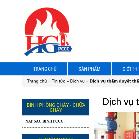
TRANG CHỦ
SẢN PHẨM
GIỚI TH
Trang chủ
»
Tin tức
»
Dịch vụ
»
Dịch vụ thẩm duyệt th
Dịch vụ 
BÌNH PHÒNG CHÁY - CHỮA
CHÁY
NẠP SẠC BÌNH PCCC