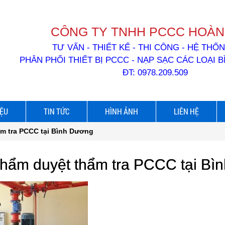
CÔNG TY TNHH PCCC HOÀN
TƯ VẤN - THIẾT KẾ - THI CÔNG - HỆ TH
PHÂN PHỐI THIẾT BỊ PCCC - NẠP SẠC CÁC LOẠI 
ĐT: 0978.209.509
IỆU
TIN TỨC
HÌNH ẢNH
LIÊN HỆ
ẩm tra PCCC tại Bình Dương
thẩm duyệt thẩm tra PCCC tại B