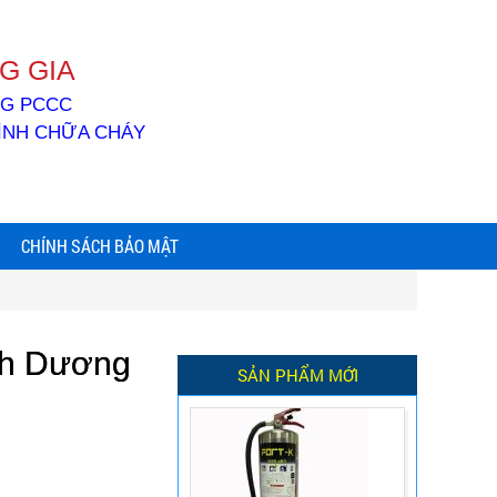
G GIA
ỐNG PCCC
BÌNH CHỮA CHÁY
CHÍNH SÁCH BẢO MẬT
ình Dương
SẢN PHẨM MỚI