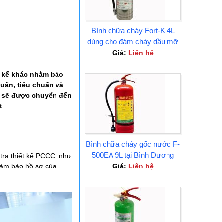
Bình chữa cháy Fort-K 4L
dùng cho đám cháy dầu mỡ
Tại Bình Dương
Giá:
Liên hệ
ết kế khác nhằm bảo
huẩn, tiêu chuẩn và
ra sẽ được chuyển đến
t
Bình chữa cháy gốc nước F-
500EA 9L tại Bình Dương
tra thiết kế PCCC, như
 đảm bảo hồ sơ của
Giá:
Liên hệ