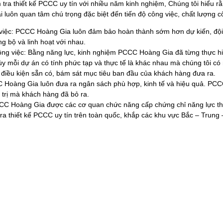
 tra thiết kế PCCC uy tín với nhiều năm kinh nghiệm, Chúng tôi hiểu 
i luôn quan tâm chú trọng đặc biệt đến tiến độ công việc, chất lượng cô
 việc: PCCC Hoàng Gia luôn đảm bảo hoàn thành sớm hơn dự kiến, đội 
g bộ và linh hoạt với nhau.
ông việc: Bằng năng lực, kinh nghiệm PCCC Hoàng Gia đã từng thực h
y mỗi dự án có tính phức tạp và thực tế là khác nhau mà chúng tôi có
 điều kiện sẵn có, bám sát mục tiêu ban đầu của khách hàng đưa ra.
C Hoàng Gia luôn đưa ra ngân sách phù hợp, kinh tế và hiệu quả. PC
 trị mà khách hàng đã bỏ ra.
CC Hoàng Gia được các cơ quan chức năng cấp chứng chỉ năng lực th
tra thiết kế PCCC uy tín trên toàn quốc, khắp các khu vực Bắc – Trung