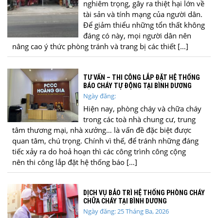
nghiêm trọng, gây ra thiệt hại lớn về
tài sản và tính mạng của người dân.
Để giảm thiểu những tổn thất không
đáng có này, mọi người dân nên
nâng cao ý thức phòng tránh và trang bị các thiết […]
TƯ VẤN – THI CÔNG LẮP ĐẶT HỆ THỐNG
BÁO CHÁY TỰ ĐỘNG TẠI BÌNH DƯƠNG
Ngày đăng:
Hiện nay, phòng cháy và chữa cháy
trong các toà nhà chung cư, trung
tâm thương mại, nhà xưởng… là vấn đề đặc biệt được
quan tâm, chú trọng. Chính vì thế, để tránh những đáng
tiếc xảy ra do hoả hoạn thì các công trình công cộng
nên thi công lắp đặt hệ thống báo […]
DỊCH VỤ BẢO TRÌ HỆ THỐNG PHÒNG CHÁY
CHỮA CHÁY TẠI BÌNH DƯƠNG
Ngày đăng: 25 Tháng Ba, 2026