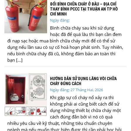
ĐỔI BÌNH CHỮA CHÁY Ở ĐÂU – ĐỊA CHỈ
THAY BÌNH PCCC TẠI THUẬN AN TP HỒ
CHÍ MINH
Ngày đăng:
Bình chữa cháy sau khi sử dụng
hoặc đã để quá lâu thì bạn cần đem
đi nạp sạc hoặc mua bình chữa cháy mới để có thể sử
dụng nếu lần sau có sự cố hoả hoạn phát sinh. Tuy nhiên,
nếu bình chữa cháy đã cũ, không đảm bảo an toàn thì
bạn […]
HƯỚNG DẪN SỬ DỤNG LĂNG VÒI CHỮA
CHÁY ĐÚNG CÁCH
Ngày đăng: 27 Tháng Hai, 2026
Khi gặp sự cố cháy nổ xảy ra thì
không phải ai cũng biết cách để sử
dụng những thiết bị chữa cháy một
cách đúng đắn bởi vì nó có quá
nhiều yêu cầu về kỹ thuật, những tiêu chuẩn chuyên
ngành mà nếu muốn thực hiện được thì cần phải học hỏi