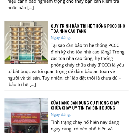
hiệu cảnh báo nghiêm trọng cho thấy bạn cần kiểm tra
hoặc bảo […]
QUY TRÌNH BẢO TRÌ HỆ THỐNG PCCC CHO
TÒA NHÀ CAO TẦNG
Ngày đăng:
Tại sao cần bảo trì hệ thống PCCC
định kỳ cho tòa nhà cao tầng? Trong
các tòa nhà cao tầng, hệ thống
phòng cháy chữa cháy (PCCC) là yếu
tố bắt buộc và tối quan trọng để đảm bảo an toàn về
người và tài sản. Tuy nhiên, chỉ lắp đặt thôi là chưa đủ –
bảo trì hệ […]
CỬA HÀNG BÁN DỤNG CỤ PHÒNG CHÁY
CHỮA CHÁY UY TÍN TẠI BÌNH DƯƠNG
Ngày đăng:
Tình trạng cháy nổ hiện nay đang
ngày càng trở nên phổ biến và