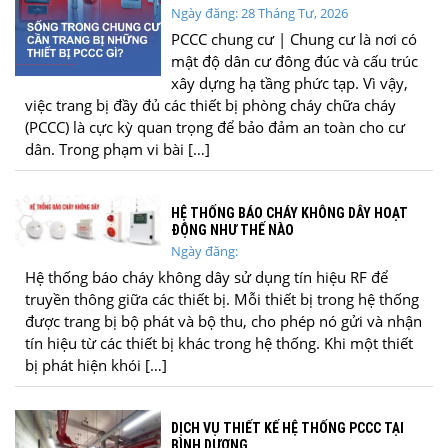
Ngày đăng: 28 Tháng Tư, 2026
PCCC chung cư | Chung cư là nơi có
mật độ dân cư đông đúc và cấu trúc
xây dựng hạ tầng phức tạp. Vì vậy,
việc trang bị đầy đủ các thiết bị phòng cháy chữa cháy
(PCCC) là cực kỳ quan trọng để bảo đảm an toàn cho cư
dân. Trong phạm vi bài […]
HỆ THỐNG BÁO CHÁY KHÔNG DÂY HOẠT
ĐỘNG NHƯ THẾ NÀO
Ngày đăng:
Hệ thống báo cháy không dây sử dụng tín hiệu RF để
truyền thông giữa các thiết bị. Mỗi thiết bị trong hệ thống
được trang bị bộ phát và bộ thu, cho phép nó gửi và nhận
tín hiệu từ các thiết bị khác trong hệ thống. Khi một thiết
bị phát hiện khói […]
DỊCH VỤ THIẾT KẾ HỆ THỐNG PCCC TẠI
BÌNH DƯƠNG