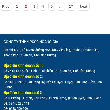
Prev
1
2
3
4
5
…
17
Next
CÔNG TY TNHH PCCC HOÀNG GIA
Địa chỉ: Ô 70, Lô DC 66, đường NA5, KDC Việt Sing, Phường Thuận Giao,
Thành Phố Thuận An, Tỉnh Bình Dương
Địa điểm kinh doanh số 1:
Số 25 QL13 Kp.Bình Hoà, P.Lái Thiêu, Tp.Thuận An, Tỉnh Bình Dương
Địa điểm kinh doanh số 2:
Số 318 QL13 KP. Bàu Bàng Thị Trấn Lai Uyên, Huyện Bàu Bàng, Tỉnh Bình
Dương
Địa điểm kinh doanh số 3:
Số 6, Đường DT 747B, Khu Phố 7, P.Uyên Hưng, TP Tân Uyên, Bình Dương
ĐT: 02746 288 114
DĐ: 0978.209.509