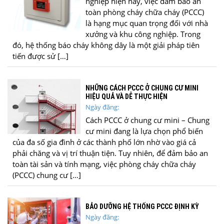
nghiệp hiện nay, việc đảm bảo an
toàn phòng cháy chữa cháy (PCCC)
là hạng mục quan trọng đối với nhà
xưởng và khu công nghiệp. Trong
đó, hệ thống báo cháy không dây là một giải pháp tiên
tiến được sử […]
NHỮNG CÁCH PCCC Ở CHUNG CƯ MINI
HIỆU QUẢ VÀ DỄ THỰC HIỆN
Ngày đăng:
Cách PCCC ở chung cư mini – Chung
cư mini đang là lựa chọn phổ biến
của đa số gia đình ở các thành phố lớn nhờ vào giá cả
phải chăng và vị trí thuận tiện. Tuy nhiên, để đảm bảo an
toàn tài sản và tính mạng, việc phòng cháy chữa cháy
(PCCC) chung cư […]
BẢO DƯỠNG HỆ THỐNG PCCC ĐỊNH KỲ
Ngày đăng: