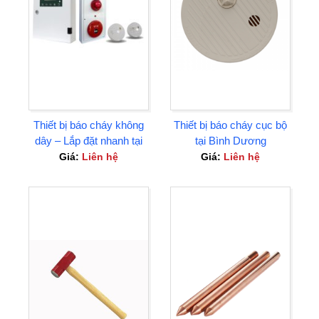
Thiết bị báo cháy không
Thiết bị báo cháy cục bộ
dây – Lắp đặt nhanh tại
tại Bình Dương
Bình Dương
Giá:
Liên hệ
Giá:
Liên hệ