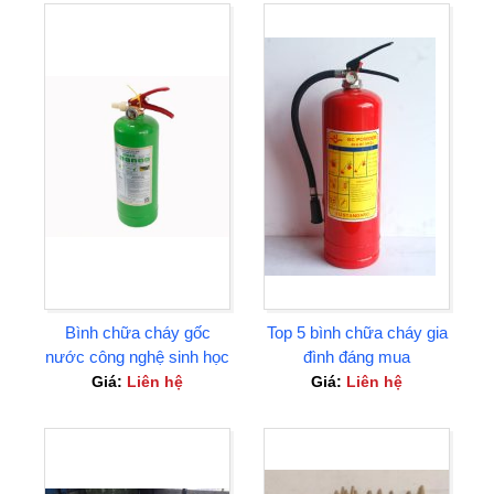
Bình chữa cháy gốc
Top 5 bình chữa cháy gia
nước công nghệ sinh học
đình đáng mua
Tại Bình Dương
Giá:
Liên hệ
Giá:
Liên hệ