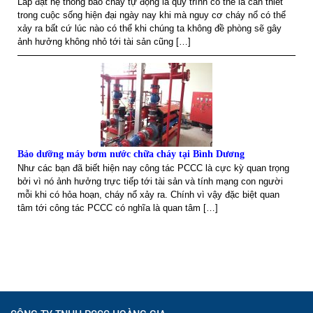
Lắp đặt hệ thống báo cháy tự động là quy trình có thể là cần thiết
trong cuộc sống hiện đại ngày nay khi mà nguy cơ cháy nổ có thể
xảy ra bất cứ lúc nào có thể khi chúng ta không đề phòng sẽ gây
ảnh hưởng không nhỏ tới tài sản cũng […]
Bảo dưỡng máy bơm nước chữa cháy tại Bình Dương
Như các bạn đã biết hiện nay công tác PCCC là cực kỳ quan trọng
bởi vì nó ảnh hưởng trực tiếp tới tài sản và tính mạng con người
mỗi khi có hỏa hoạn, cháy nổ xảy ra. Chính vì vậy đặc biệt quan
tâm tới công tác PCCC có nghĩa là quan tâm […]