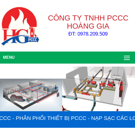
CÔNG TY TNHH PCCC
HOÀNG GIA
ĐT: 0978.209.509
MENU
 - PHÂN PHỐI THIẾT BỊ PCCC - NẠP SẠC CÁC LOẠI