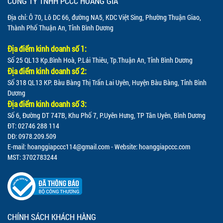
CÔNG TY TNHH PCCC HOÀNG GIA
Địa chỉ: Ô 70, Lô DC 66, đường NA5, KDC Việt Sing, Phường Thuận Giao,
Thành Phố Thuận An, Tỉnh Bình Dương
Địa điểm kinh doanh số 1:
Số 25 QL13 Kp.Bình Hoà, P.Lái Thiêu, Tp.Thuận An, Tỉnh Bình Dương
Địa điểm kinh doanh số 2:
Số 318 QL13 KP. Bàu Bàng Thị Trấn Lai Uyên, Huyện Bàu Bàng, Tỉnh Bình
Dương
Địa điểm kinh doanh số 3:
Số 6, Đường DT 747B, Khu Phố 7, P.Uyên Hưng, TP Tân Uyên, Bình Dương
ĐT: 02746 288 114
DĐ: 0978.209.509
E-mail:
hoanggiapccc114@gmail.com
- Website: hoanggiapccc.com
MST: 3702783244
CHÍNH SÁCH KHÁCH HÀNG