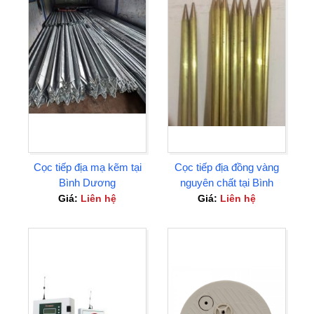
Cọc tiếp địa mạ kẽm tại
Cọc tiếp địa đồng vàng
Bình Dương
nguyên chất tại Bình
Dương
Giá:
Liên hệ
Giá:
Liên hệ