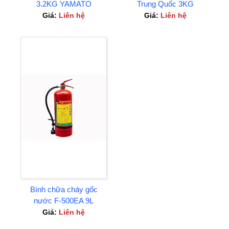
3.2KG YAMATO
Trung Quốc 3KG
PROTEC
Giá:
Liên hệ
Giá:
Liên hệ
Bình chữa cháy gốc
nước F-500EA 9L
Giá:
Liên hệ