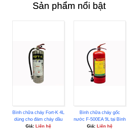
Sản phẩm nổi bật
Bình chữa cháy Fort-K 4L
Bình chữa cháy gốc
dùng cho đám cháy dầu
nước F-500EA 9L tại Bình
mỡ Tại Bình Dương
Dương
Giá:
Liên hệ
Giá:
Liên hệ