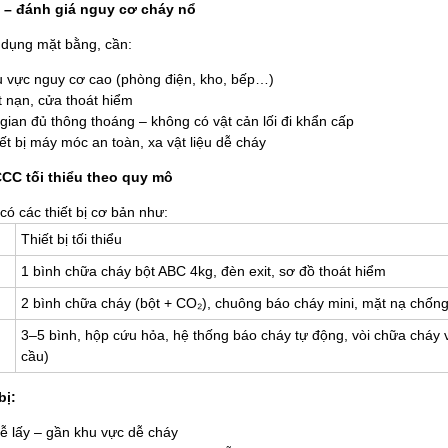
 – đánh giá nguy cơ cháy nổ
 dụng mặt bằng, cần:
u vực nguy cơ cao (phòng điện, kho, bếp…)
át nạn, cửa thoát hiểm
ian đủ thông thoáng – không có vật cản lối đi khẩn cấp
hiết bị máy móc an toàn, xa vật liệu dễ cháy
PCCC tối thiểu theo quy mô
ó các thiết bị cơ bản như:
Thiết bị tối thiểu
1 bình chữa cháy bột ABC 4kg, đèn exit, sơ đồ thoát hiểm
2 bình chữa cháy (bột + CO₂), chuông báo cháy mini, mặt nạ chống
3–5 bình, hộp cứu hỏa, hệ thống báo cháy tự động, vòi chữa cháy
cầu)
bị:
dễ lấy – gần khu vực dễ cháy