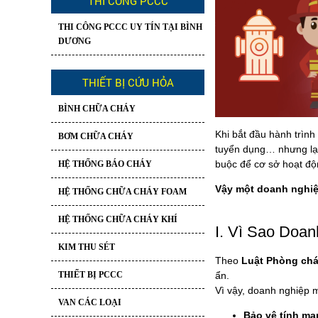
THI CÔNG PCCC
THI CÔNG PCCC UY TÍN TẠI BÌNH
DƯƠNG
THIẾT BỊ CỨU HỎA
BÌNH CHỮA CHÁY
Khi bắt đầu hành trình
BƠM CHỮA CHÁY
tuyển dụng… nhưng lạ
buộc để cơ sở hoạt độ
HỆ THỐNG BÁO CHÁY
Vậy một doanh nghiệ
HỆ THỐNG CHỮA CHÁY FOAM
HỆ THỐNG CHỮA CHÁY KHÍ
I. Vì Sao Doa
KIM THU SÉT
Theo
Luật Phòng chá
THIẾT BỊ PCCC
ẩn.
Vì vậy, doanh nghiệp 
VAN CÁC LOẠI
Bảo vệ tính mạ