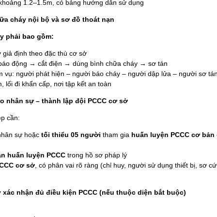
 khoảng 1.2–1.5m, có bảng hướng dẫn sử dụng
a cháy nội bộ và sơ đồ thoát nạn
y phải bao gồm:
 giả định theo đặc thù cơ sở
: báo động → cắt điện → dùng bình chữa cháy → sơ tán
 vụ: người phát hiện – người báo cháy – người dập lửa – người sơ tá
, lối đi khẩn cấp, nơi tập kết an toàn
 nhân sự – thành lập đội PCCC cơ sở
ệp cần:
 nhân sự hoặc
tối thiểu 05 người
tham gia
huấn luyện PCCC cơ bản
n huấn luyện PCCC
trong hồ sơ pháp lý
PCCC cơ sở
, có phân vai rõ ràng (chỉ huy, người sử dụng thiết bị, sơ cứ
y xác nhận đủ điều kiện PCCC (nếu thuộc diện bắt buộc)