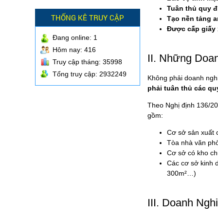
Tuân thủ quy đ
THỐNG KÊ TRUY CẬP
Tạo nền tảng a
Được cấp giấy 
Đang online:
1
Hôm nay: 416
II. Những Do
Truy cập tháng: 35998
Tổng truy cập: 2932249
Không phải doanh ngh
phải tuân thủ các qu
Theo Nghị định 136/2
gồm:
Cơ sở sản xuất c
Tòa nhà văn phò
Cơ sở có kho chứ
Các cơ sở kinh 
300m²…)
III. Doanh Ng