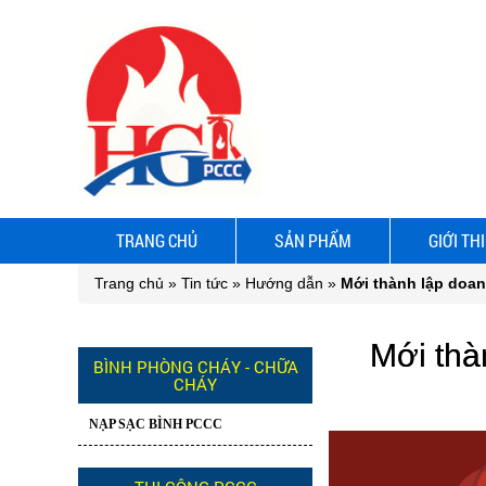
TRANG CHỦ
SẢN PHẨM
GIỚI TH
Trang chủ
»
Tin tức
»
Hướng dẫn
»
Mới thành lập doan
Mới thà
BÌNH PHÒNG CHÁY - CHỮA
CHÁY
NẠP SẠC BÌNH PCCC