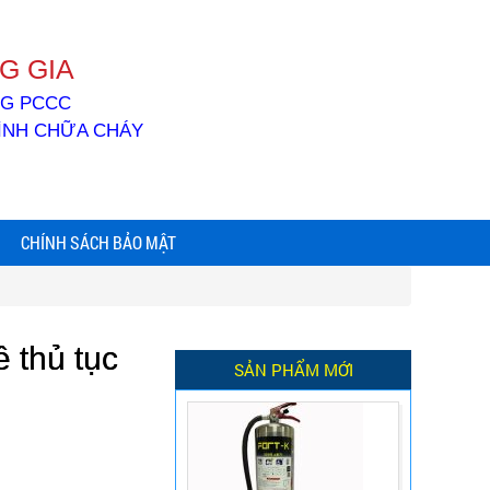
G GIA
ỐNG PCCC
BÌNH CHỮA CHÁY
CHÍNH SÁCH BẢO MẬT
 thủ tục
SẢN PHẨM MỚI