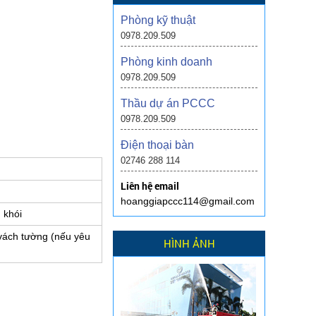
Phòng kỹ thuật
0978.209.509
Phòng kinh doanh
0978.209.509
Thầu dự án PCCC
0978.209.509
Điện thoại bàn
02746 288 114
Liên hệ email
hoanggiapccc114@gmail.com
 khói
 vách tường (nếu yêu
HÌNH ẢNH