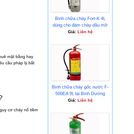
Bình chữa cháy Fort-K 4L
dùng cho đám cháy dầu mỡ
Tại Bình Dương
Giá:
Liên hệ
thuê mặt bằng hay
êu cầu pháp lý bắt
Bình chữa cháy gốc nước F-
500EA 9L tại Bình Dương
?
Giá:
Liên hệ
nguy cơ cháy nổ tiềm