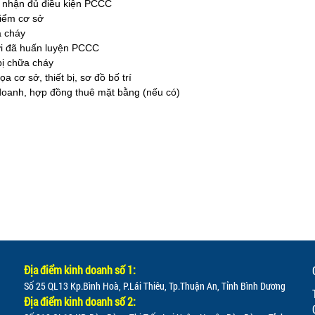
 nhận đủ điều kiện PCCC
iểm cơ sở
 cháy
i đã huấn luyện PCCC
bị chữa cháy
a cơ sở, thiết bị, sơ đồ bố trí
doanh, hợp đồng thuê mặt bằng (nếu có)
Địa điểm kinh doanh số 1:
Số 25 QL13 Kp.Bình Hoà, P.Lái Thiêu, Tp.Thuận An, Tỉnh Bình Dương
Địa điểm kinh doanh số 2: