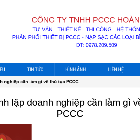
CÔNG TY TNHH PCCC HOÀN
TƯ VẤN - THIẾT KẾ - THI CÔNG - HỆ TH
PHÂN PHỐI THIẾT BỊ PCCC - NẠP SẠC CÁC LOẠI 
ĐT: 0978.209.509
IỆU
TIN TỨC
HÌNH ẢNH
LIÊN HỆ
h nghiệp cần làm gì về thủ tục PCCC
nh lập doanh nghiệp cần làm gì về
PCCC