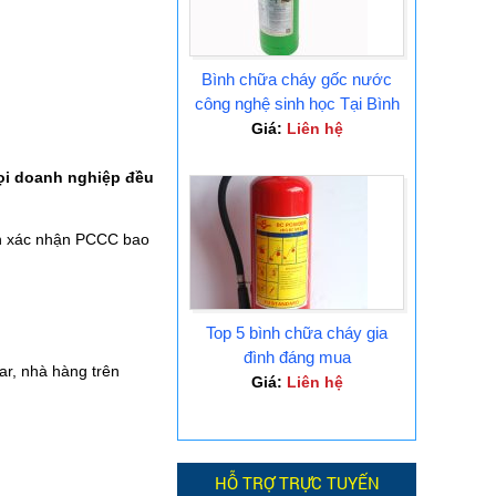
Bình chữa cháy gốc nước
công nghệ sinh học Tại Bình
Dương
Giá:
Liên hệ
i doanh nghiệp đều
in xác nhận PCCC bao
Top 5 bình chữa cháy gia
đình đáng mua
ar, nhà hàng trên
Giá:
Liên hệ
HỖ TRỢ TRỰC TUYẾN