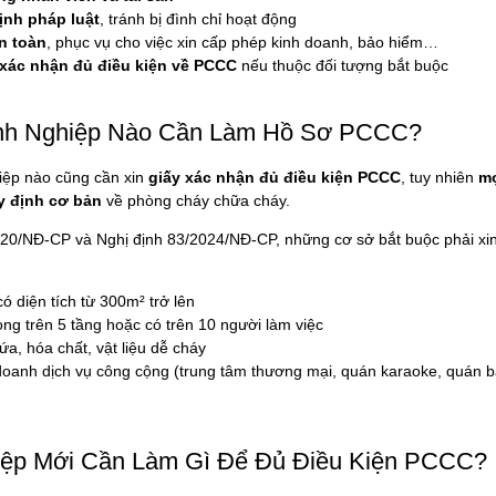
ịnh pháp luật
, tránh bị đình chỉ hoạt động
n toàn
, phục vụ cho việc xin cấp phép kinh doanh, bảo hiểm…
xác nhận đủ điều kiện về PCCC
nếu thuộc đối tượng bắt buộc
anh Nghiệp Nào Cần Làm Hồ Sơ PCCC?
iệp nào cũng cần xin
giấy xác nhận đủ điều kiện PCCC
, tuy nhiên
mọ
y định cơ bản
về phòng cháy chữa cháy.
020/NĐ-CP và Nghị định 83/2024/NĐ-CP, những cơ sở bắt buộc phải x
ó diện tích từ 300m² trở lên
ng trên 5 tầng hoặc có trên 10 người làm việc
a, hóa chất, vật liệu dễ cháy
doanh dịch vụ công cộng (trung tâm thương mại, quán karaoke, quán b
hiệp Mới Cần Làm Gì Để Đủ Điều Kiện PCCC?