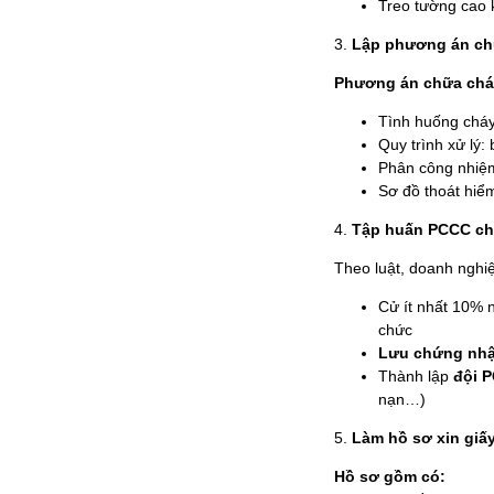
Treo tường cao
3.
Lập phương án chữ
Phương án chữa chá
Tình huống cháy
Quy trình xử lý
Phân công nhiệm
Sơ đồ thoát hiểm
4.
Tập huấn PCCC cho
Theo luật, doanh nghi
Cử ít nhất 10%
chức
Lưu chứng nhậ
Thành lập
đội 
nạn…)
5.
Làm hồ sơ xin giấ
Hồ sơ gồm có: