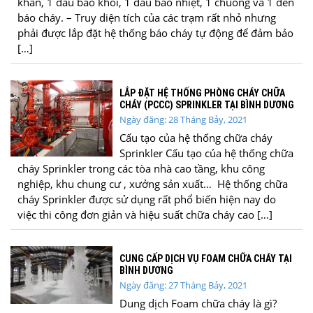
khẩn, 1 đầu báo khói, 1 đầu báo nhiệt, 1 chuông và 1 đèn
báo cháy. – Truy diện tích của các trạm rất nhỏ nhưng
phải được lắp đặt hệ thống báo cháy tự động để đảm bảo
[…]
LẮP ĐẶT HỆ THỐNG PHÒNG CHÁY CHỮA
CHÁY (PCCC) SPRINKLER TẠI BÌNH DƯƠNG
Ngày đăng: 28 Tháng Bảy, 2021
Cấu tạo của hệ thống chữa cháy
Sprinkler Cấu tạo của hệ thống chữa
cháy Sprinkler trong các tòa nhà cao tầng, khu công
nghiệp, khu chung cư , xưởng sản xuất… Hệ thống chữa
cháy Sprinkler được sử dụng rất phổ biến hiện nay do
việc thi công đơn giản và hiệu suất chữa cháy cao […]
CUNG CẤP DỊCH VỤ FOAM CHỮA CHÁY TẠI
BÌNH DƯƠNG
Ngày đăng: 27 Tháng Bảy, 2021
Dung dịch Foam chữa cháy là gì?