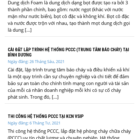
Dung dịch Foam là dung dịch dạng bọt được tạo ra bởi 3
thành phần chính, bao gồm: nước ngọt (khác với nước
mặn như nước biển), bọt cô đặc và không khí. Bọt cô đặc
và nước được trộn với nhau, tạo thành mọt dung dịch gọi
là dung […]
CÀI ĐẶT LẬP TRÌNH HỆ THỐNG PCCC (TRUNG TÂM BÁO CHÁY) TẠI
BÌNH DƯƠNG
Ngày đăng: 26 Tháng Sáu, 2021
Cài đặt, lập trình trung tâm báo cháy và điều khiển xả khí
là một quy trình cần sự chuyên nghiệp và chi tiết để đảm
bảo sự an toàn cho chính tính mạng con người và tài sản
của mỗi cá nhân doanh nghiệp mỗi khi có sự cố cháy
phát sinh. Trong đó, […]
THI CÔNG HỆ THỐNG PCCC TẠI KCN VSIP
Ngày đăng: 6 Tháng Tư, 2021
Thi công hệ thống PCCC, lắp đặt hệ phòng cháy chữa cháy
(PCCC) uy tín chất lượng và chuyên nghiệp. Hệ thống