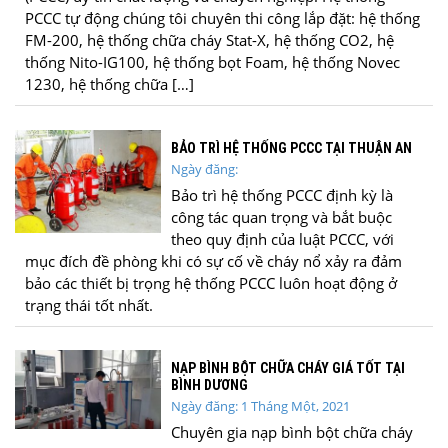
PCCC tự động chúng tôi chuyên thi công lắp đặt: hệ thống
FM-200, hệ thống chữa cháy Stat-X, hệ thống CO2, hệ
thống Nito-IG100, hệ thống bọt Foam, hệ thống Novec
1230, hệ thống chữa […]
BẢO TRÌ HỆ THỐNG PCCC TẠI THUẬN AN
Ngày đăng:
Bảo trì hệ thống PCCC định kỳ là
công tác quan trọng và bắt buộc
theo quy định của luật PCCC, với
mục đích đề phòng khi có sự cố về cháy nổ xảy ra đảm
bảo các thiết bị trọng hệ thống PCCC luôn hoạt động ở
trạng thái tốt nhất.
NẠP BÌNH BỘT CHỮA CHÁY GIÁ TỐT TẠI
BÌNH DƯƠNG
Ngày đăng: 1 Tháng Một, 2021
Chuyên gia nạp bình bột chữa cháy