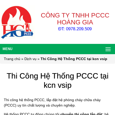
CÔNG TY TNHH PCCC
HOÀNG GIA
ĐT: 0978.209.509
MENU
Trang chủ
»
Dịch vụ
»
Thi Công Hệ Thống PCCC tại kcn vsip
Thi Công Hệ Thống PCCC tại
kcn vsip
Thi công hệ thống PCCC, lắp đặt hệ phòng cháy chữa cháy
(PCCC) uy tín chất lượng và chuyên nghiệp.
Hệ thống PCCC tự động chúng tôi
chuyên thi công lắp đặt:
hệ