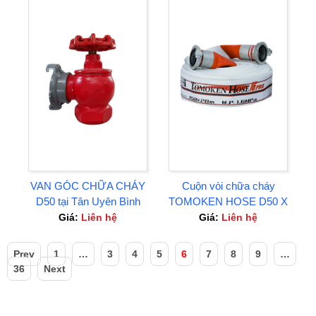
VAN GÓC CHỮA CHÁY
Cuộn vòi chữa cháy
D50 tại Tân Uyên Bình
TOMOKEN HOSE D50 X
Dương
1.6MPA X 20M tại Bình
Giá:
Liên hệ
Giá:
Liên hệ
Dương
Prev
1
…
3
4
5
6
7
8
9
…
36
Next