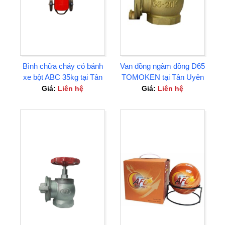
Bình chữa cháy có bánh
Van đồng ngàm đồng D65
xe bột ABC 35kg tại Tân
TOMOKEN tại Tân Uyên
Uyên Bình Dương
Bình Dương
Giá:
Liên hệ
Giá:
Liên hệ