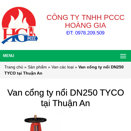
CÔNG TY TNHH PCCC
HOÀNG GIA
ĐT: 0978.209.509
MENU
Trang chủ
»
Sản phẩm
»
Van các loại
»
Van cổng ty nổi DN250
TYCO tại Thuận An
Van cổng ty nổi DN250 TYCO
tại Thuận An