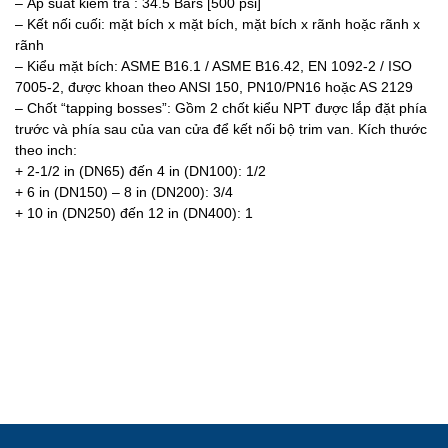
– Áp suất kiểm tra : 34.5 Bars [500 psi]
– Kết nối cuối: mặt bích x mặt bích, mặt bích x rãnh hoặc rãnh x
rãnh
– Kiểu mặt bích: ASME B16.1 / ASME B16.42, EN 1092-2 / ISO
7005-2, được khoan theo ANSI 150, PN10/PN16 hoặc AS 2129
– Chốt “tapping bosses”: Gồm 2 chốt kiểu NPT được lắp đặt phía
trước và phía sau của van cửa để kết nối bộ trim van. Kích thước
theo inch:
+ 2-1/2 in (DN65) đến 4 in (DN100): 1/2
+ 6 in (DN150) – 8 in (DN200): 3/4
+ 10 in (DN250) đến 12 in (DN400): 1