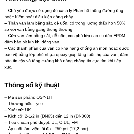
– Chủ yếu được sử dụng để cách ly Phần hệ thống đường ống
hoặc Kiểm soát điều kiện dòng chảy
– Thân van làm bằng sắt, dễ uốn, có trọng lượng thấp hơn 50%
so với van bằng gang thông thường.
– Cửa van làm bằng sắt, dễ uốn, cos phủ lớp cao su dẻo EPDM
đảm bảo bịt kín khi đóng van.
– Các thành phần của van có khả năng chống ăn mòn hoặc được
bảo vệ bằng lớp phủ nhựa epoxy giúp tăng tuổi thọ của van, đảm
bảo tin cậy và tăng cường khả năng chống tia cực tím khi tiếp
xúc.
Thông số kỹ thuật
– Mã sản phẩm: OSY-1H
– Thương hiệu:Tyco
– Xuất xứ: UK
– Kích cỡ: 2-1/2 in (DN65) đến 12 in (DN300)
– Tiêu chuẩn phê duyệt: UL, C-UL, FM
– Áp suất làm việc tối đa : 250 psi (17,2 bar)