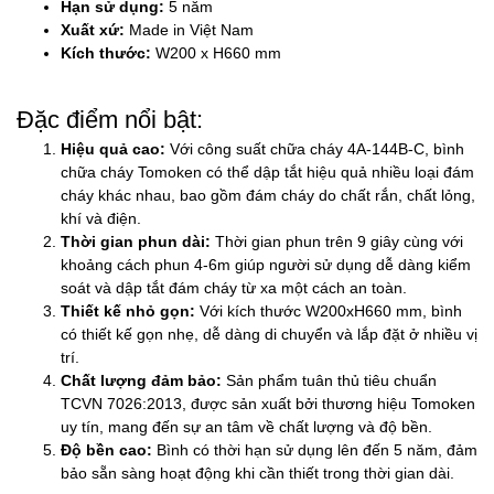
Hạn sử dụng:
5 năm
Xuất xứ:
Made in Việt Nam
Kích thước:
W200 x H660 mm
Đặc điểm nổi bật:
Hiệu quả cao:
Với công suất chữa cháy 4A-144B-C, bình
chữa cháy Tomoken có thể dập tắt hiệu quả nhiều loại đám
cháy khác nhau, bao gồm đám cháy do chất rắn, chất lỏng,
khí và điện.
Thời gian phun dài:
Thời gian phun trên 9 giây cùng với
khoảng cách phun 4-6m giúp người sử dụng dễ dàng kiểm
soát và dập tắt đám cháy từ xa một cách an toàn.
Thiết kế nhỏ gọn:
Với kích thước W200xH660 mm, bình
có thiết kế gọn nhẹ, dễ dàng di chuyển và lắp đặt ở nhiều vị
trí.
Chất lượng đảm bảo:
Sản phẩm tuân thủ tiêu chuẩn
TCVN 7026:2013, được sản xuất bởi thương hiệu Tomoken
uy tín, mang đến sự an tâm về chất lượng và độ bền.
Độ bền cao:
Bình có thời hạn sử dụng lên đến 5 năm, đảm
bảo sẵn sàng hoạt động khi cần thiết trong thời gian dài.