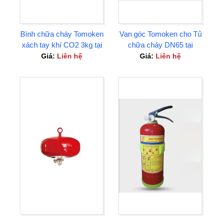
Bình chữa cháy Tomoken
Van góc Tomoken cho Tủ
xách tay khí CO2 3kg tại
chữa cháy DN65 tại
Bình Dương
Thuận An Bình Dương
Giá:
Liên hệ
Giá:
Liên hệ