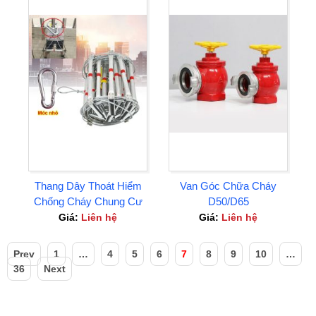
Thang Dây Thoát Hiểm
Van Góc Chữa Cháy
Chống Cháy Chung Cư
D50/D65
Hộ Gia Đình tại Bình
Giá:
Liên hệ
Giá:
Liên hệ
Dương
Prev
1
…
4
5
6
7
8
9
10
…
36
Next