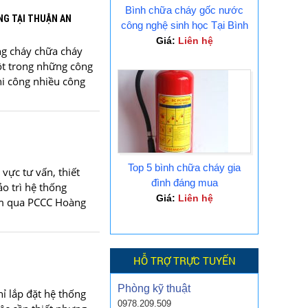
Bình chữa cháy gốc nước
NG TẠI THUẬN AN
công nghệ sinh học Tại Bình
Dương
Giá:
Liên hệ
ng cháy chữa cháy
ột trong những công
hi công nhiều công
Top 5 bình chữa cháy gia
vực tư vấn, thiết
đình đáng mua
ảo trì hệ thống
Giá:
Liên hệ
ăm qua PCCC Hoàng
HỖ TRỢ TRỰC TUYẾN
Phòng kỹ thuật
ỉ lắp đặt hệ thống
0978.209.509