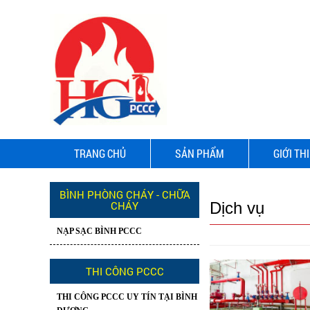
TRANG CHỦ
SẢN PHẨM
GIỚI TH
BÌNH PHÒNG CHÁY - CHỮA
CHÁY
Dịch vụ
NẠP SẠC BÌNH PCCC
THI CÔNG PCCC
THI CÔNG PCCC UY TÍN TẠI BÌNH