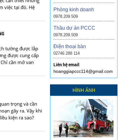
ệc cần thiết nhưng
 việc tại đó. Hệ
Phòng kinh doanh
0978.209.509
Thầu dự án PCCC
NG
0978.209.509
Điện thoại bàn
ch tường được lắp
02746 288 114
ường được cung cấp
 Chỉ cần mở van
Liên hệ email
hoanggiapccc114@gmail.com
HÌNH ẢNH
quan trọng và cần
oạn gây ra. Vậy khi
iều kiện ra sao?