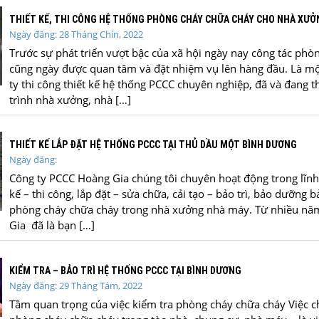
THIẾT KẾ, THI CÔNG HỆ THỐNG PHÒNG CHÁY CHỮA CHÁY CHO NHÀ XƯỞ
Ngày đăng: 28 Tháng Chín, 2022
Trước sự phát triển vượt bậc của xã hội ngày nay công tác phò
cũng ngày được quan tâm và đặt nhiệm vụ lên hàng đầu. Là m
ty thi công thiết kế hệ thống PCCC chuyên nghiệp, đã và đang t
trình nhà xưởng, nhà […]
THIẾT KẾ LẮP ĐẶT HỆ THỐNG PCCC TẠI THỦ DẦU MỘT BÌNH DƯƠNG
Ngày đăng:
Công ty PCCC Hoàng Gia chúng tôi chuyên hoạt động trong lĩnh 
kế – thi công, lắp đặt – sửa chữa, cải tạo – bảo trì, bảo dưỡng b
phòng cháy chữa cháy trong nhà xưởng nhà máy. Từ nhiều n
Gia đã là bạn […]
KIỂM TRA – BẢO TRÌ HỆ THỐNG PCCC TẠI BÌNH DƯƠNG
Ngày đăng: 29 Tháng Tám, 2022
Tầm quan trọng của việc kiểm tra phòng cháy chữa cháy Việc ch