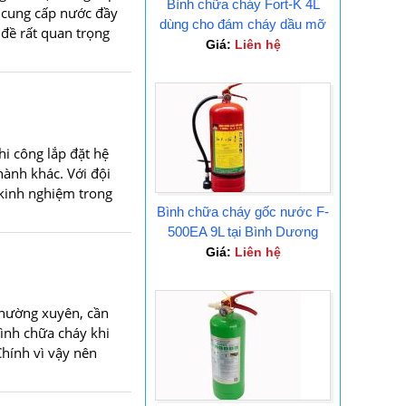
Bình chữa cháy Fort-K 4L
i cung cấp nước đầy
dùng cho đám cháy dầu mỡ
 đề rất quan trọng
Tại Bình Dương
Giá:
Liên hệ
hi công lắp đặt hệ
ành khác. Với đội
 kinh nghiệm trong
Bình chữa cháy gốc nước F-
500EA 9L tại Bình Dương
Giá:
Liên hệ
thường xuyên, cần
Bình chữa cháy khi
hính vì vậy nên