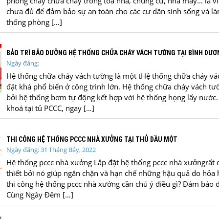
phòng cháy chữa cháy trong tòa nhà, chung cư, nhà máy… là vi
chưa đủ để đảm bảo sự an toàn cho các cư dân sinh sống và làm
thống phòng […]
BẢO TRÌ BẢO DƯỠNG HỆ THỐNG CHỮA CHÁY VÁCH TƯỜNG TẠI BÌNH DƯƠ
Ngày đăng:
Hệ thống chữa cháy vách tường là một tHệ thống chữa cháy vá
đặt khá phổ biến ở công trình lớn. Hệ thống chữa cháy vách t
bởi hệ thống bơm tự động kết hợp với hệ thống họng lấy nước.
khoá tại tủ PCCC, ngay […]
THI CÔNG HỆ THỐNG PCCC NHÀ XƯỞNG TẠI THỦ DẦU MỘT
Ngày đăng: 31 Tháng Bảy, 2022
Hệ thống pccc nhà xưởng Lắp đặt hệ thống pccc nhà xưởngrất 
thiết bởi nó giúp ngăn chặn và hạn chế những hậu quả do hỏa h
thi công hệ thống pccc nhà xưởng cần chú ý điều gì? Đảm bảo đ
Cùng Ngày Đêm […]