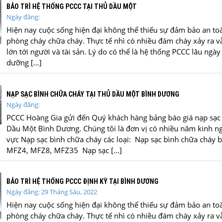
BẢO TRÌ HỆ THỐNG PCCC TẠI THỦ DẦU MỘT
Ngày đăng:
Hiện nay cuộc sống hiện đại không thể thiếu sự đảm bảo an to
phòng cháy chữa cháy. Thực tế nhì có nhiều đám cháy xảy ra vẫn
lớn tới người và tài sản. Lý do có thể là hệ thống PCCC lâu ng
dưỡng […]
NẠP SẠC BÌNH CHỮA CHÁY TẠI THỦ DẦU MỘT BÌNH DƯƠNG
Ngày đăng:
PCCC Hoàng Gia gửi đến Quý khách hàng bảng báo giá nạp sạc 
Dầu Một Bình Dương. Chúng tôi là đơn vị có nhiều năm kinh ng
vực Nạp sạc bình chữa cháy các loại: Nạp sạc bình chữa cháy 
MFZ4, MFZ8, MFZ35 Nạp sạc […]
BẢO TRÌ HỆ THỐNG PCCC ĐỊNH KỲ TẠI BÌNH DƯƠNG
Ngày đăng: 29 Tháng Sáu, 2022
Hiện nay cuộc sống hiện đại không thể thiếu sự đảm bảo an to
phòng cháy chữa cháy. Thực tế nhì có nhiều đám cháy xảy ra vẫn