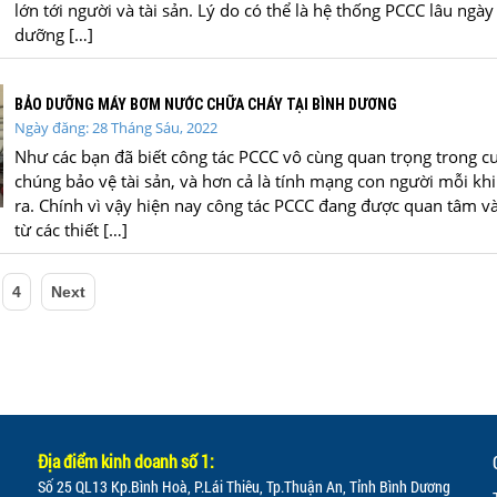
lớn tới người và tài sản. Lý do có thể là hệ thống PCCC lâu ng
dưỡng […]
BẢO DƯỠNG MÁY BƠM NƯỚC CHỮA CHÁY TẠI BÌNH DƯƠNG
Ngày đăng: 28 Tháng Sáu, 2022
Như các bạn đã biết công tác PCCC vô cùng quan trọng trong c
chúng bảo vệ tài sản, và hơn cả là tính mạng con người mỗi kh
ra. Chính vì vậy hiện nay công tác PCCC đang được quan tâm v
từ các thiết […]
4
Next
Địa điểm kinh doanh số 1:
Số 25 QL13 Kp.Bình Hoà, P.Lái Thiêu, Tp.Thuận An, Tỉnh Bình Dương