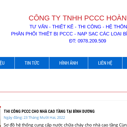
CÔNG TY TNHH PCCC HOÀN
TƯ VẤN - THIẾT KẾ - THI CÔNG - HỆ TH
PHÂN PHỐI THIẾT BỊ PCCC - NẠP SẠC CÁC LOẠI 
ĐT: 0978.209.509
IỆU
TIN TỨC
HÌNH ẢNH
LIÊN HỆ
THI CÔNG PCCC CHO NHÀ CAO TẦNG TẠI BÌNH DƯƠNG
Ngày đăng: 23 Tháng Mười Hai, 2022
Sơ đồ hệ thống cung cấp nước chữa cháy cho nhà cao tầng Cùng