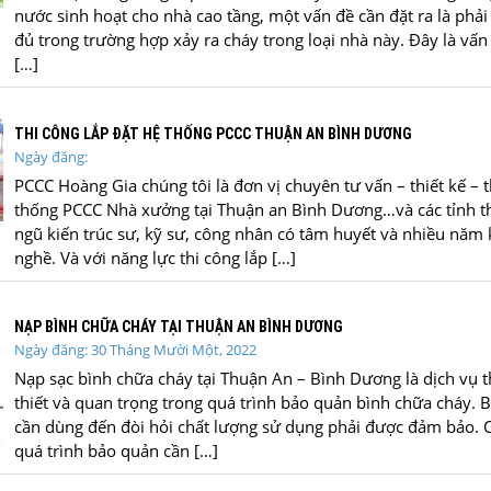
nước sinh hoạt cho nhà cao tầng, một vấn đề cần đặt ra là phả
đủ trong trường hợp xảy ra cháy trong loại nhà này. Đây là vấn
[…]
THI CÔNG LẮP ĐẶT HỆ THỐNG PCCC THUẬN AN BÌNH DƯƠNG
Ngày đăng:
PCCC Hoàng Gia chúng tôi là đơn vị chuyên tư vấn – thiết kế – t
thống PCCC Nhà xưởng tại Thuận an Bình Dương…và các tỉnh th
ngũ kiến trúc sư, kỹ sư, công nhân có tâm huyết và nhiều năm
nghề. Và với năng lực thi công lắp […]
NẠP BÌNH CHỮA CHÁY TẠI THUẬN AN BÌNH DƯƠNG
Ngày đăng: 30 Tháng Mười Một, 2022
Nạp sạc bình chữa cháy tại Thuận An – Bình Dương là dịch vụ 
thiết và quan trọng trong quá trình bảo quản bình chữa cháy. 
cần dùng đến đòi hỏi chất lượng sử dụng phải được đảm bảo. C
quá trình bảo quản cần […]