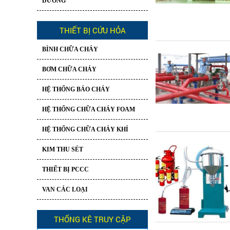
DƯƠNG
THIẾT BỊ CỨU HỎA
BÌNH CHỮA CHÁY
BƠM CHỮA CHÁY
HỆ THỐNG BÁO CHÁY
HỆ THỐNG CHỮA CHÁY FOAM
HỆ THỐNG CHỮA CHÁY KHÍ
KIM THU SÉT
THIẾT BỊ PCCC
VAN CÁC LOẠI
THỐNG KÊ TRUY CẬP