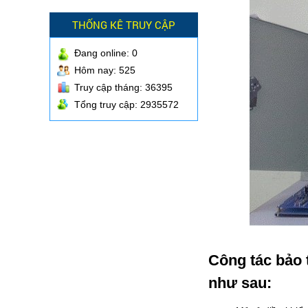
THỐNG KÊ TRUY CẬP
Đang online:
0
Hôm nay: 525
Truy cập tháng: 36395
Tổng truy cập: 2935572
Công tác bảo 
như sau: