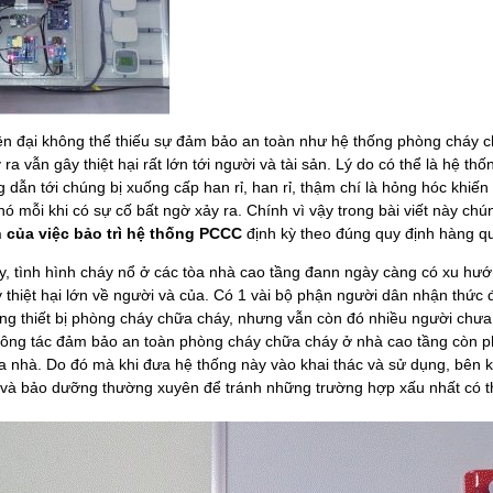
ện đại không thể thiếu sự đảm bảo an toàn như hệ thống phòng cháy c
ra vẫn gây thiệt hại rất lớn tới người và tài sản. Lý do có thể là hệ t
dẫn tới chúng bị xuống cấp han rỉ, han rỉ, thậm chí là hỏng hóc khiế
ó mỗi khi có sự cố bất ngờ xảy ra. Chính vì vậy trong bài viết này chúng 
h của việc bảo trì hệ thống PCCC
định kỳ theo đúng quy định hàng 
y, tình hình cháy nổ ở các tòa nhà cao tầng đann ngày càng có xu hướ
 thiệt hại lớn về người và của. Có 1 vài bộ phận người dân nhận thức
rang thiết bị phòng cháy chữa cháy, nhưng vẫn còn đó nhiều người chư
công tác đảm bảo an toàn phòng cháy chữa cháy ở nhà cao tầng còn p
òa nhà. Do đó mà khi đưa hệ thống này vào khai thác và sử dụng, bên k
a và bảo dưỡng thường xuyên để tránh những trường hợp xấu nhất có t