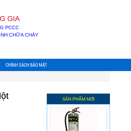
G GIA
ỐNG PCCC
BÌNH CHỮA CHÁY
CHÍNH SÁCH BẢO MẬT
Một
SẢN PHẨM MỚI