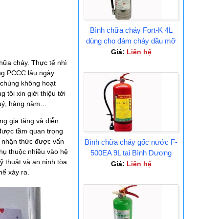
Bình chữa cháy Fort-K 4L
dùng cho đám cháy dầu mỡ
Tại Bình Dương
Giá:
Liên hệ
hữa cháy. Thực tế nhì
hống PCCC lâu ngày
n chúng không hoạt
tôi xin giới thiệu tới
quý, hàng năm…
ng gia tăng và diễn
 được tầm quan trọng
a nhận thức được vấn
Bình chữa cháy gốc nước F-
hụ thuộc nhiều vào hệ
500EA 9L tại Bình Dương
ỹ thuật và an ninh tòa
Giá:
Liên hệ
hể xảy ra.