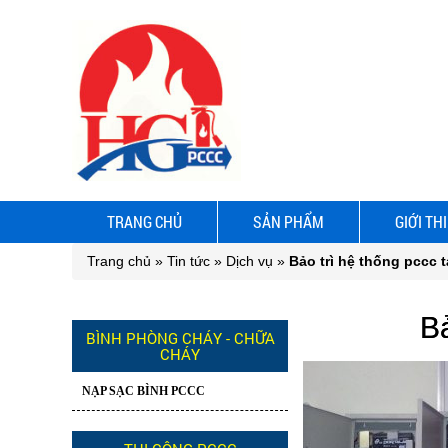
TRANG CHỦ
SẢN PHẨM
GIỚI TH
Trang chủ
»
Tin tức
»
Dịch vụ
»
Bảo trì hệ thống pccc 
Bả
BÌNH PHÒNG CHÁY - CHỮA
CHÁY
NẠP SẠC BÌNH PCCC