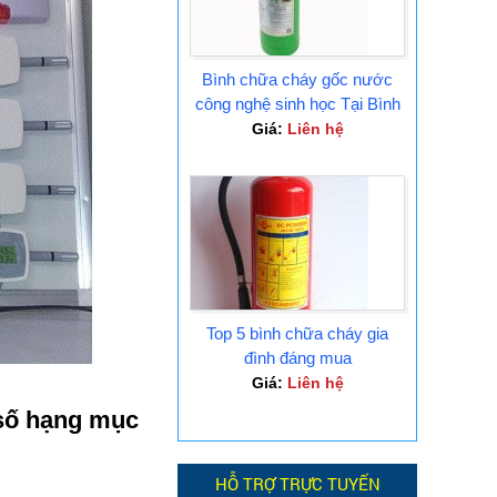
Bình chữa cháy gốc nước
công nghệ sinh học Tại Bình
Dương
Giá:
Liên hệ
Top 5 bình chữa cháy gia
đình đáng mua
Giá:
Liên hệ
 số hạng mục
HỖ TRỢ TRỰC TUYẾN