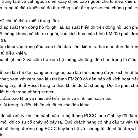
 trung tâm và cắt nguồn điện xoay chiều cấp nguồn cho tủ điều khiển.
íp trong tủ điều khiển và đo thử công suất ắc quy sao cho chúng phải cu
AC cho tủ điều khiển trung tâm
 áp suất trên đồng hồ rồi ghi lại, áp suất hiển thị trên đồng hồ luôn ph
ệ thống không xả khí ra ngoài, van kích hoạt của bình FM200 phải đượ
tra
 tạo khói vào trong đầu cảm biến đầu tiên, kiểm tra hai màu đen đỏ tr
tủ điều khiển.
o nhiệt thứ 2 và kiểm tra xem hệ thống chuông, đèn báo trong tủ điều
 bao lâu thì đèn sáng bên ngoài, bao lâu thì chuông được kích hoạt từ
hoạt; xem xét xem bao lâu thì bình FM200 có đèn báo đã kích hoạt trên
bằng tay, nhất Reset trong tủ điều khiển để tắt chuông. Đợi 15 phút ch
iết bị và trong phòng server.
đầu báo khói và nhiệt để tiến hành vệ sinh làm sạch bụi.
 lỗi trong tủ điều khiển và tất cả các đèn khác.
đề cần xử lý khi tiến hành bảo trì hệ thống PCCC theo định kỳ để đảm
 mỗi khi có sự cố cháy nổ xảy ra. Quý khách hàng có nhu cầu tư vấn
t
đặt hệ thống đường ống PCCC hãy liên hệ với chúng tôi để nhận được t
ất.