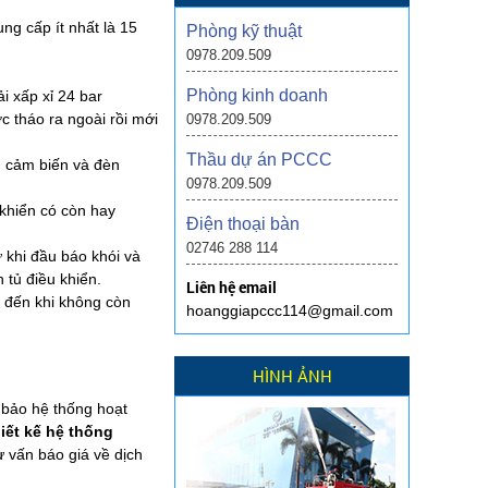
ng cấp ít nhất là 15
Phòng kỹ thuật
0978.209.509
Phòng kinh doanh
ải xấp xỉ 24 bar
c tháo ra ngoài rồi mới
0978.209.509
Thầu dự án PCCC
ên cảm biến và đèn
0978.209.509
 khiển có còn hay
Điện thoại bàn
02746 288 114
 khi đầu báo khói và
 tủ điều khiển.
Liên hệ email
o đến khi không còn
hoanggiapccc114@gmail.com
HÌNH ẢNH
 bảo hệ thống hoạt
hiết kế hệ thống
ư vấn báo giá về dịch