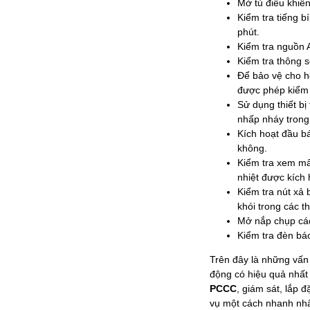
Mở tủ điều khiển
Kiểm tra tiếng b
phút.
Kiểm tra nguồn 
Kiểm tra thông số
Để bảo vệ cho h
được phép kiểm 
Sử dụng thiết bị
nhấp nháy trong 
Kích hoạt đầu bá
không.
Kiểm tra xem mất
nhiệt được kích 
Kiểm tra nút xả 
khói trong các th
Mở nắp chụp các 
Kiểm tra đèn báo
Trên đây là những vấn 
động có hiệu quả nhất
PCCC
, giám sát, lắp 
vụ một cách nhanh nh