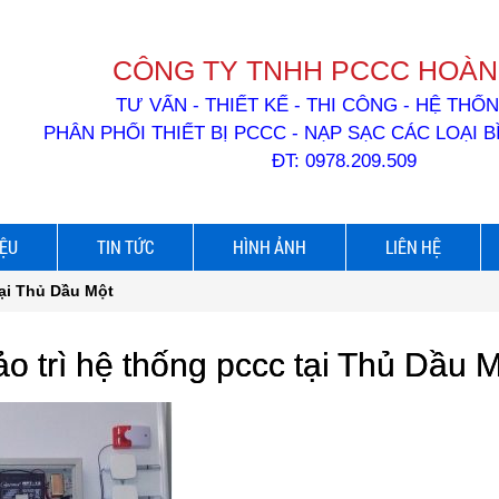
CÔNG TY TNHH PCCC HOÀN
TƯ VẤN - THIẾT KẾ - THI CÔNG - HỆ TH
PHÂN PHỐI THIẾT BỊ PCCC - NẠP SẠC CÁC LOẠI 
ĐT: 0978.209.509
IỆU
TIN TỨC
HÌNH ẢNH
LIÊN HỆ
tại Thủ Dầu Một
o trì hệ thống pccc tại Thủ Dầu 