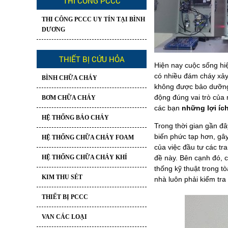
THI CÔNG PCCC
THI CÔNG PCCC UY TÍN TẠI BÌNH
DƯƠNG
THIẾT BỊ CỨU HỎA
Hiện nay cuộc sống hi
có nhiều đám cháy xảy 
BÌNH CHỮA CHÁY
không được bảo dưỡng 
động đúng vai trò của n
BƠM CHỮA CHÁY
các bạn
những lợi íc
HỆ THỐNG BÁO CHÁY
Trong thời gian gần đâ
biến phức tạp hơn, gây
HỆ THỐNG CHỮA CHÁY FOAM
của việc đầu tư các t
HỆ THỐNG CHỮA CHÁY KHÍ
đề này. Bên cạnh đó, 
thống kỹ thuật trong t
KIM THU SÉT
nhà luôn phải kiểm tr
THIẾT BỊ PCCC
VAN CÁC LOẠI