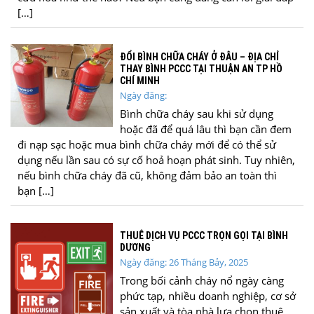
[…]
ĐỔI BÌNH CHỮA CHÁY Ở ĐÂU – ĐỊA CHỈ
THAY BÌNH PCCC TẠI THUẬN AN TP HỒ
CHÍ MINH
Ngày đăng:
Bình chữa cháy sau khi sử dụng
hoặc đã để quá lâu thì bạn cần đem
đi nạp sạc hoặc mua bình chữa cháy mới để có thể sử
dụng nếu lần sau có sự cố hoả hoạn phát sinh. Tuy nhiên,
nếu bình chữa cháy đã cũ, không đảm bảo an toàn thì
bạn […]
THUÊ DỊCH VỤ PCCC TRỌN GỌI TẠI BÌNH
DƯƠNG
Ngày đăng: 26 Tháng Bảy, 2025
Trong bối cảnh cháy nổ ngày càng
phức tạp, nhiều doanh nghiệp, cơ sở
sản xuất và tòa nhà lựa chọn thuê