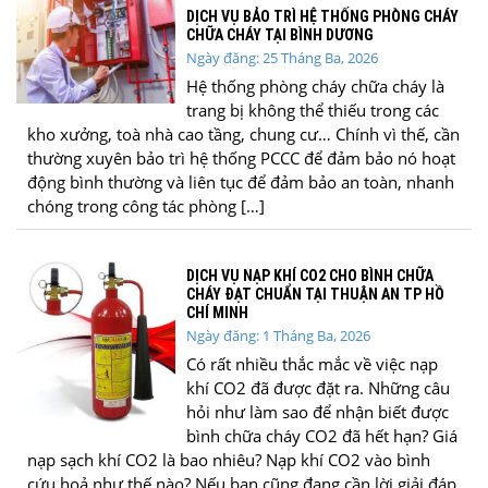
DỊCH VỤ BẢO TRÌ HỆ THỐNG PHÒNG CHÁY
CHỮA CHÁY TẠI BÌNH DƯƠNG
Ngày đăng: 25 Tháng Ba, 2026
Hệ thống phòng cháy chữa cháy là
trang bị không thể thiếu trong các
kho xưởng, toà nhà cao tầng, chung cư… Chính vì thế, cần
thường xuyên bảo trì hệ thống PCCC để đảm bảo nó hoạt
động bình thường và liên tục để đảm bảo an toàn, nhanh
chóng trong công tác phòng […]
DỊCH VỤ NẠP KHÍ CO2 CHO BÌNH CHỮA
CHÁY ĐẠT CHUẨN TẠI THUẬN AN TP HỒ
CHÍ MINH
Ngày đăng: 1 Tháng Ba, 2026
Có rất nhiều thắc mắc về việc nạp
khí CO2 đã được đặt ra. Những câu
hỏi như làm sao để nhận biết được
bình chữa cháy CO2 đã hết hạn? Giá
nạp sạch khí CO2 là bao nhiêu? Nạp khí CO2 vào bình
cứu hoả như thế nào? Nếu bạn cũng đang cần lời giải đáp