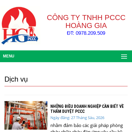
CÔNG TY TNHH PCCC
HOÀNG GIA
ĐT: 0978.209.509
MENU
Dịch vụ
NHỮNG ĐIỀU DOANH NGHIỆP CẦN BIẾT VỀ
THẨM DUYỆT PCCC
Ngày đăng: 27 Tháng Sáu, 2026
nhằm đảm bảo các giải pháp phòng
cháy chữa cháy đáp ứng yêu cầu kỹ