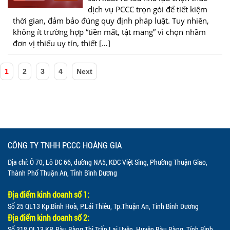
dịch vụ PCCC trọn gói để tiết kiệm
thời gian, đảm bảo đúng quy định pháp luật. Tuy nhiên,
không ít trường hợp “tiền mất, tật mang” vì chọn nhầm
đơn vị thiếu uy tín, thiết […]
1
2
3
4
Next
CÔNG TY TNHH PCCC HOÀNG GIA
Địa chỉ: Ô 70, Lô DC 66, đường NA5, KDC Việt Sing, Phường Thuận Giao,
Thành Phố Thuận An, Tỉnh Bình Dương
Địa điểm kinh doanh số 1:
Số 25 QL13 Kp.Bình Hoà, P.Lái Thiêu, Tp.Thuận An, Tỉnh Bình Dương
Địa điểm kinh doanh số 2:
Số 318 QL13 KP. Bàu Bàng Thị Trấn Lai Uyên, Huyện Bàu Bàng, Tỉnh Bình