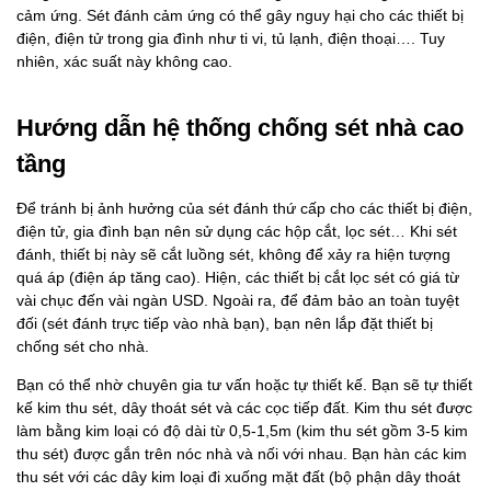
cảm ứng. Sét đánh cảm ứng có thể gây nguy hại cho các thiết bị
điện, điện tử trong gia đình như ti vi, tủ lạnh, điện thoại…. Tuy
nhiên, xác suất này không cao.
Hướng dẫn hệ thống chống sét nhà cao
tầng
Để tránh bị ảnh hưởng của sét đánh thứ cấp cho các thiết bị điện,
điện tử, gia đình bạn nên sử dụng các hộp cắt, lọc sét… Khi sét
đánh, thiết bị này sẽ cắt luồng sét, không để xảy ra hiện tượng
quá áp (điện áp tăng cao). Hiện, các thiết bị cắt lọc sét có giá từ
vài chục đến vài ngàn USD. Ngoài ra, để đảm bảo an toàn tuyệt
đối (sét đánh trực tiếp vào nhà bạn), bạn nên lắp đặt thiết bị
chống sét cho nhà.
Bạn có thể nhờ chuyên gia tư vấn hoặc tự thiết kế. Bạn sẽ tự thiết
kế kim thu sét, dây thoát sét và các cọc tiếp đất. Kim thu sét được
làm bằng kim loại có độ dài từ 0,5-1,5m (kim thu sét gồm 3-5 kim
thu sét) được gắn trên nóc nhà và nối với nhau. Bạn hàn các kim
thu sét với các dây kim loại đi xuống mặt đất (bộ phận dây thoát