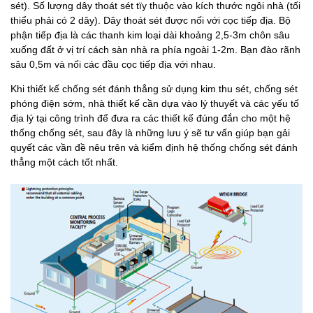
sét). Số lượng dây thoát sét tïy thuộc vào kích thước ngôi nhà (tối
thiểu phải có 2 dây). Dây thoát sét được nối với cọc tiếp địa. Bộ
phận tiếp địa là các thanh kim loại dài khoảng 2,5-3m chôn sâu
xuống đất ở vị trí cách sàn nhà ra phía ngoài 1-2m. Bạn đào rãnh
sâu 0,5m và nối các đầu cọc tiếp địa với nhau.
Khi thiết kế chống sét đánh thẳng sử dụng kim thu sét, chống sét
phóng điện sớm, nhà thiết kế cần dựa vào lý thuyết và các yếu tố
địa lý tại công trình để đưa ra các thiết kế đúng đắn cho một hệ
thống chống sét, sau đây là những lưu ý sẽ tư vấn giúp bạn gải
quyết các vần đề nêu trên và kiểm định hệ thống chống sét đánh
thẳng một cách tốt nhất.