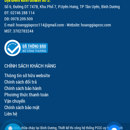
Số 6, Đường DT 747B, Khu Phố 7, P.Uyên Hưng, TP Tân Uyên, Bình Dương
ĐT: 02746 288 114
DĐ: 0978.209.509
E-mail:
hoanggiapccc114@gmail.com
- Website: hoanggiapccc.com
MST: 3702783244
CHÍNH SÁCH KHÁCH HÀNG
Thông tin sở hữu website
Chính sách đổi trả
Chính sách bảo hành
Phương thức thanh toán
Vận chuyển
Chính sách bảo mật
Liên hệ
Nạp bình chữa cháy tại Bình Dương
,
Thiết kế thi công hệ thống PCCC uy tín tại Bình