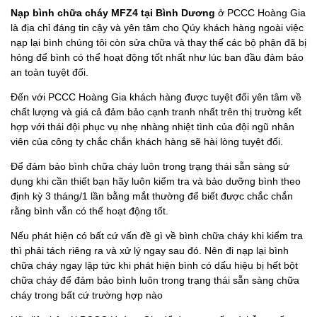
Nạp bình chữa cháy MFZ4 tại Bình Dương
ở PCCC Hoàng Gia
là địa chỉ đáng tin cậy và yên tâm cho Qúy khách hàng ngoài việc
nạp lại bình chúng tôi còn sửa chữa và thay thế các bộ phận đã bị
hỏng để bình có thể hoạt động tốt nhất như lúc ban đầu đảm bảo
an toàn tuyệt đối.
Đến với PCCC Hoàng Gia khách hàng được tuyệt đối yên tâm về
chất lượng và giá cả đảm bảo cạnh tranh nhất trên thị trường kết
hợp với thái đội phục vụ nhẹ nhàng nhiệt tình của đội ngũ nhân
viên của công ty chắc chắn khách hàng sẽ hài lòng tuyệt đối.
Để đảm bảo bình chữa cháy luôn trong trạng thái sẵn sàng sử
dụng khi cần thiết bạn hãy luôn kiểm tra và bảo dưỡng bình theo
định kỳ 3 tháng/1 lần bằng mắt thường để biết được chắc chắn
rằng bình vẫn có thể hoạt động tốt.
Nếu phát hiện có bất cứ vấn đề gì về bình chữa cháy khi kiểm tra
thì phải tách riêng ra và xử lý ngay sau đó. Nên đi nạp lại bình
chữa cháy ngay lập tức khi phát hiện bình có dấu hiệu bị hết bột
chữa cháy để đảm bảo bình luôn trong trạng thái sẵn sàng chữa
cháy trong bất cứ trường hợp nào