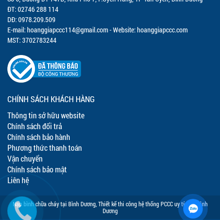
ĐT: 02746 288 114
DĐ: 0978.209.509
E-mail:
hoanggiapccc114@gmail.com
- Website: hoanggiapccc.com
MST: 3702783244
CHÍNH SÁCH KHÁCH HÀNG
Thông tin sở hữu website
Chính sách đổi trả
Chính sách bảo hành
Phương thức thanh toán
Vận chuyển
Chính sách bảo mật
Liên hệ
Nạp bình chữa cháy tại Bình Dương
,
Thiết kế thi công hệ thống PCCC uy tín tại Bình
Dương