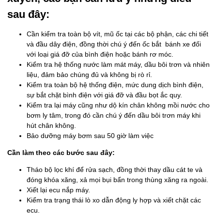
sau đây:
Cần kiểm tra toàn bộ vít, mũ ốc tại các bộ phận, các chi tiết
và đầu dây điện, đồng thời chú ý đến ốc bắt bánh xe đối
với loại giá đỡ của bình điện hoặc bánh rơ móc.
Kiểm tra hệ thống nước làm mát máy, dầu bôi trơn và nhiên
liệu, đảm bảo chúng đủ và không bị rò rỉ.
Kiểm tra toàn bộ hệ thống điện, mức dung dịch bình điện,
sự bắt chặt bình điện với giá đỡ và đầu bọt ắc quy.
Kiểm tra lại máy cũng như dộ kín chân không mồi nước cho
bơm ly tâm, trong đó cần chú ý đến dầu bôi trơn máy khi
hút chân không.
Bảo dưỡng máy bơm sau 50 giờ làm việc
Cần làm theo các bước sau đây:
Tháo bộ lọc khí để rửa sạch, đồng thời thay dầu cát te và
đóng khóa xăng, xả mọi bụi bẩn trong thùng xăng ra ngoài.
Xiết lại ecu nắp máy.
Kiểm tra trạng thái lò xo dẫn động ly hợp và xiết chặt các
ecu.