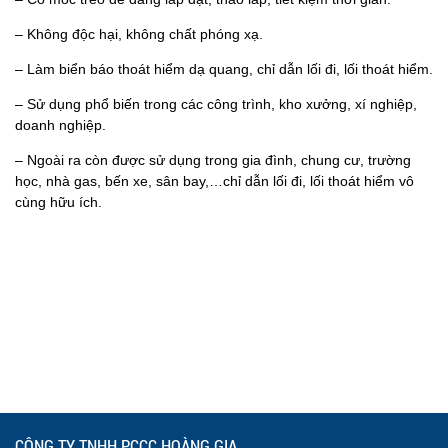
– Không độc hại, không chất phóng xạ.
– Làm biển báo thoát hiểm dạ quang, chỉ dẫn lối đi, lối thoát hiểm.
– Sử dụng phổ biến trong các công trình, kho xưởng, xí nghiệp,
doanh nghiệp.
– Ngoài ra còn được sử dụng trong gia đình, chung cư, trường
học, nhà gas, bến xe, sân bay,…chỉ dẫn lối đi, lối thoát hiểm vô
cùng hữu ích.
CÔNG TY TNHH PCCC HOÀNG GIA