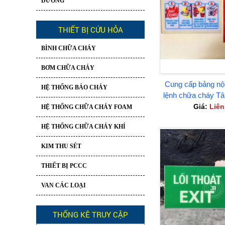
DƯƠNG
THIẾT BỊ CỨU HỎA
BÌNH CHỮA CHÁY
BƠM CHỮA CHÁY
Cung cấp bảng nội
HỆ THỐNG BÁO CHÁY
lệnh chữa cháy Tâ
Dươn
Giá:
Liên
HỆ THỐNG CHỮA CHÁY FOAM
HỆ THỐNG CHỮA CHÁY KHÍ
KIM THU SÉT
THIẾT BỊ PCCC
VAN CÁC LOẠI
THỐNG KÊ TRUY CẬP