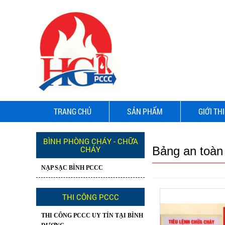
TRANG CHỦ
SẢN PHẨM
GIỚI TH
BÌNH PHÒNG CHÁY - CHỮA
CHÁY
Bảng an toàn
NẠP SẠC BÌNH PCCC
THI CÔNG PCCC
THI CÔNG PCCC UY TÍN TẠI BÌNH