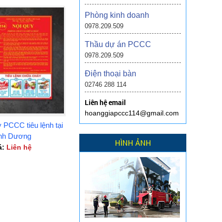
Phòng kinh doanh
0978.209.509
Thầu dự án PCCC
0978.209.509
Điện thoại bàn
02746 288 114
Liên hệ email
hoanggiapccc114@gmail.com
 PCCC tiêu lệnh tại
nh Dương
HÌNH ẢNH
á:
Liên hệ