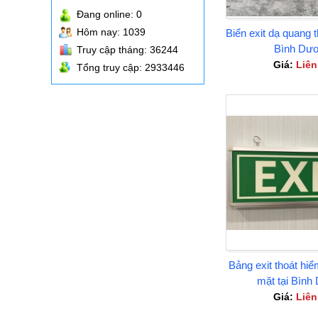
Đang online:
0
Hôm nay: 1039
Biển exit dạ quang 
Bình Dư
Truy cập tháng: 36244
Giá:
Liên
Tổng truy cập: 2933446
Bảng exit thoát hi
mặt tại Bình
Giá:
Liên