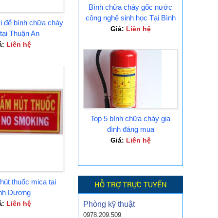
Bình chữa cháy gốc nước
công nghệ sinh học Tại Bình
i để bình chữa cháy
Dương
Giá:
Liên hệ
tại Thuận An
á:
Liên hệ
Top 5 bình chữa cháy gia
đình đáng mua
Giá:
Liên hệ
út thuốc mica tại
HỖ TRỢ TRỰC TUYẾN
nh Dương
á:
Liên hệ
Phòng kỹ thuật
0978.209.509