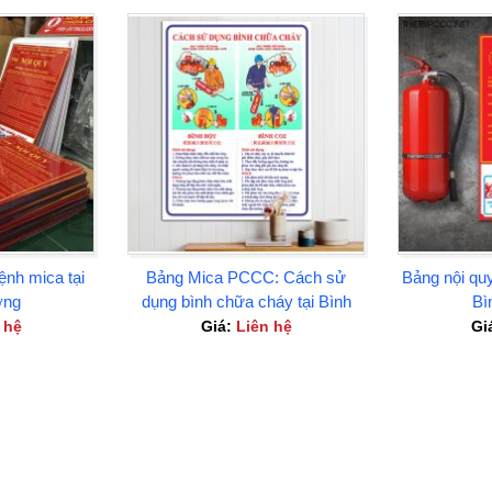
lệnh mica tại
Bảng Mica PCCC: Cách sử
Bảng nội quy
ơng
dụng bình chữa cháy tại Bình
Bì
Dương
 hệ
Giá:
Liên hệ
Gi