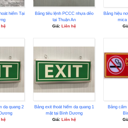
thoát hiểm Tại
Bảng tiêu lệnh PCCC nhựa dẻo
Bảng hiệu nơ
ơng
tại Thuận An
mica 
 hệ
Giá:
Liên hệ
Gi
ểm dạ quang 2
Bảng exit thoát hiểm dạ quang 1
Bảng cấm h
 Dương
mặt tại Bình Dương
Bì
 hệ
Giá:
Liên hệ
Gi