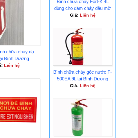
Bình chữa cháy Fort-K 4L
dùng cho đám cháy dầu mỡ
Tại Bình Dương
Giá:
Liên hệ
ình chữa cháy dạ
tại Bình Dương
á:
Liên hệ
Bình chữa cháy gốc nước F-
500EA 9L tại Bình Dương
Giá:
Liên hệ