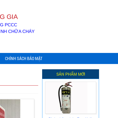
G GIA
ỐNG PCCC
BÌNH CHỮA CHÁY
CHÍNH SÁCH BẢO MẬT
SẢN PHẨM MỚI