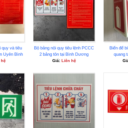
 quy và tiêu
Bộ bảng nội quy tiêu lệnh PCCC
Biển để b
n Uyên Bình
2 bảng tôn tại Bình Dương
quang 
g
 hệ
Giá:
Liên hệ
Gi