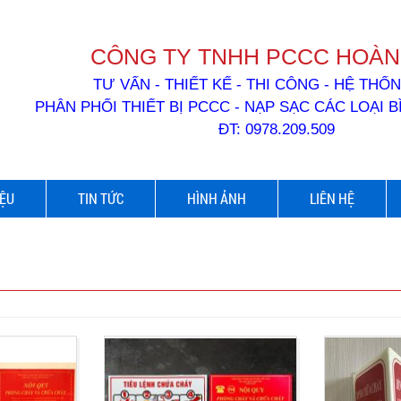
CÔNG TY TNHH PCCC HOÀN
TƯ VẤN - THIẾT KẾ - THI CÔNG - HỆ TH
PHÂN PHỐI THIẾT BỊ PCCC - NẠP SẠC CÁC LOẠI 
ĐT: 0978.209.509
IỆU
TIN TỨC
HÌNH ẢNH
LIÊN HỆ