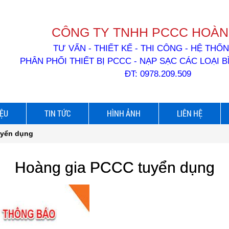
CÔNG TY TNHH PCCC HOÀN
TƯ VẤN - THIẾT KẾ - THI CÔNG - HỆ TH
PHÂN PHỐI THIẾT BỊ PCCC - NẠP SẠC CÁC LOẠI 
ĐT: 0978.209.509
IỆU
TIN TỨC
HÌNH ẢNH
LIÊN HỆ
uyển dụng
Hoàng gia PCCC tuyển dụng