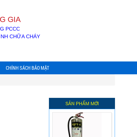
G GIA
ỐNG PCCC
BÌNH CHỮA CHÁY
CHÍNH SÁCH BẢO MẬT
SẢN PHẨM MỚI