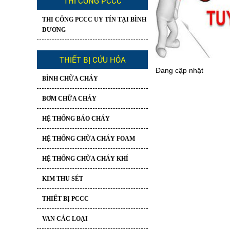
THI CÔNG PCCC
THI CÔNG PCCC UY TÍN TẠI BÌNH
DƯƠNG
THIẾT BỊ CỨU HỎA
Đang cập nhật
BÌNH CHỮA CHÁY
BƠM CHỮA CHÁY
HỆ THỐNG BÁO CHÁY
HỆ THỐNG CHỮA CHÁY FOAM
HỆ THỐNG CHỮA CHÁY KHÍ
KIM THU SÉT
THIẾT BỊ PCCC
VAN CÁC LOẠI