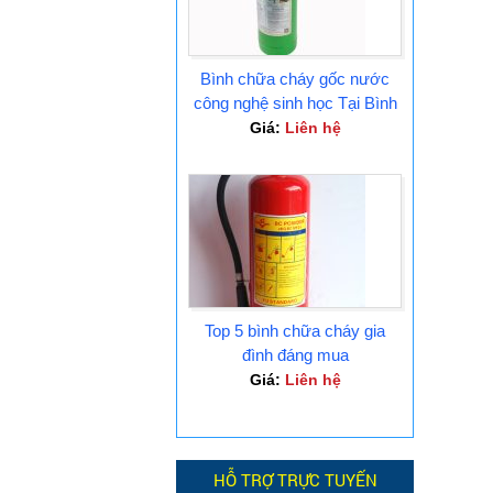
Bình chữa cháy gốc nước
công nghệ sinh học Tại Bình
Dương
Giá:
Liên hệ
Top 5 bình chữa cháy gia
đình đáng mua
Giá:
Liên hệ
HỖ TRỢ TRỰC TUYẾN