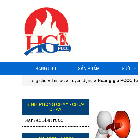
TRANG CHỦ
SẢN PHẨM
GIỚI TH
Trang chủ
»
Tin tức
»
Tuyển dụng
»
Hoàng gia PCCC t
BÌNH PHÒNG CHÁY - CHỮA
CHÁY
NẠP SẠC BÌNH PCCC