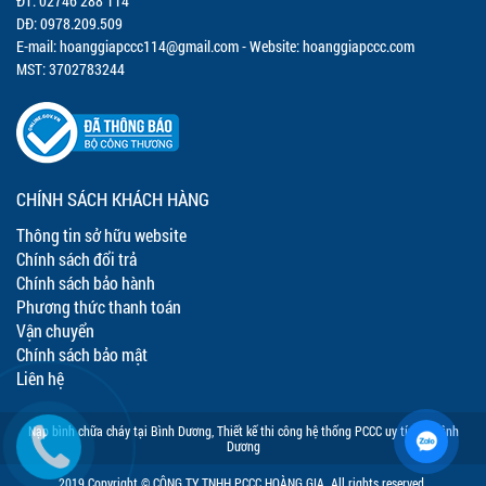
ĐT: 02746 288 114
DĐ: 0978.209.509
E-mail:
hoanggiapccc114@gmail.com
- Website: hoanggiapccc.com
MST: 3702783244
CHÍNH SÁCH KHÁCH HÀNG
Thông tin sở hữu website
Chính sách đổi trả
Chính sách bảo hành
Phương thức thanh toán
Vận chuyển
Chính sách bảo mật
Liên hệ
Nạp bình chữa cháy tại Bình Dương
,
Thiết kế thi công hệ thống PCCC uy tín tại Bình
Dương
2019 Copyright © CÔNG TY TNHH PCCC HOÀNG GIA. All rights reserved.