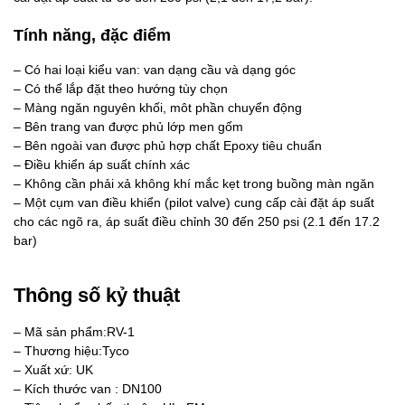
Tính năng, đặc điểm
– Có hai loại kiểu van: van dạng cầu và dạng góc
– Có thể lắp đặt theo hướng tùy chọn
– Màng ngăn nguyên khối, môt phần chuyển động
– Bên trang van được phủ lớp men gốm
– Bên ngoài van được phủ hợp chất Epoxy tiêu chuẩn
– Điều khiển áp suất chính xác
– Không cần phải xả không khí mắc kẹt trong buồng màn ngăn
– Một cụm van điều khiển (pilot valve) cung cấp cài đặt áp suất
cho các ngõ ra, áp suất điều chỉnh 30 đến 250 psi (2.1 đến 17.2
bar)
Thông số kỷ thuật
– Mã sản phẩm:RV-1
– Thương hiệu:Tyco
– Xuất xứ: UK
– Kích thước van : DN100