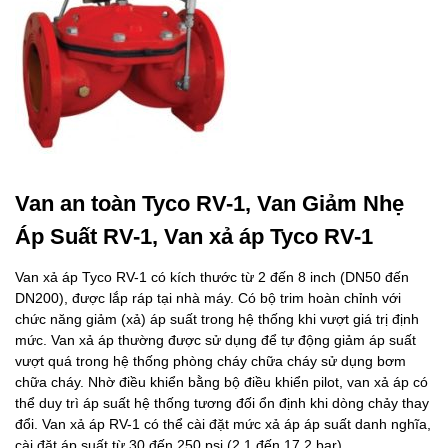
Van an toàn Tyco RV-1, Van Giảm Nhẹ
Áp Suất RV-1,
Van xả áp Tyco RV-1
Van xả áp Tyco RV-1 có kích thước từ 2 đến 8 inch (DN50 đến
DN200), được lắp ráp tại nhà máy. Có bộ trim hoàn chỉnh với
chức năng giảm (xả) áp suất trong hệ thống khi vượt giá trị định
mức. Van xả áp thường được sử dụng để tự động giảm áp suất
vượt quá trong hệ thống phòng cháy chữa cháy sử dụng bơm
chữa cháy. Nhờ điều khiển bằng bộ điều khiển pilot, van xả áp có
thể duy trì áp suất hệ thống tương đối ổn định khi dòng chảy thay
đổi. Van xả áp RV-1 có thể cài đặt mức xả áp áp suất danh nghĩa,
cài đặt áp suất từ 30 đến 250 psi (2,1 đến 17,2 bar).