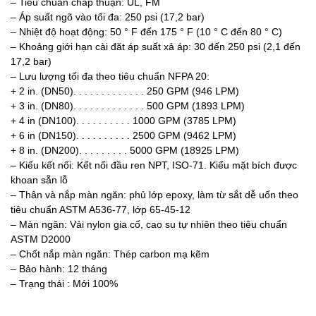
– Tiêu chuẩn chấp thuận: UL, FM
– Áp suất ngõ vào tối đa: 250 psi (17,2 bar)
– Nhiệt độ hoạt động: 50 ° F đến 175 ° F (10 ° C đến 80 ° C)
– Khoảng giới hạn cài đăt áp suất xả áp: 30 đến 250 psi (2,1 đến
17,2 bar)
– Lưu lượng tối đa theo tiêu chuẩn NFPA 20:
+ 2 in. (DN50). . . . . . . . . . . . . 250 GPM (946 LPM)
+ 3 in. (DN80). . . . . . . . . . . . . 500 GPM (1893 LPM)
+ 4 in (DN100). . . . . . . . . . 1000 GPM (3785 LPM)
+ 6 in (DN150). . . . . . . . . . 2500 GPM (9462 LPM)
+ 8 in. (DN200). . . . . . . . . 5000 GPM (18925 LPM)
– Kiểu kết nối: Kết nối đầu ren NPT, ISO-71. Kiểu mặt bích được
khoan sẵn lỗ
– Thân và nắp màn ngăn: phủ lớp epoxy, làm từ sắt dễ uốn theo
tiêu chuẩn ASTM A536-77, lớp 65-45-12
– Màn ngăn: Vải nylon gia cố, cao su tự nhiên theo tiêu chuẩn
ASTM D2000
– Chốt nắp màn ngăn: Thép carbon mạ kẽm
– Bảo hành: 12 tháng
– Trạng thái : Mới 100%