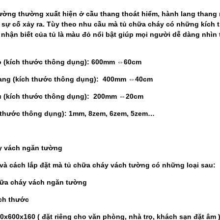
ường thường xuất hiện ở cầu thang thoát hiểm, hành lang thang
 sự cố xảy ra. Tùy theo nhu cầu mà tủ chữa cháy có những kích t
nhận biết của tủ là màu đỏ nổi bật giúp mọi người dễ dàng nhìn 
o (kích thước thông dụng): 600mm ⇔60cm
gang (kích thước thông dụng): 400mm ⇔40cm
âu (kích thước thông dụng): 200mm ⇔20cm
ch thước thông dụng): 1mm, 8zem, 6zem, 5zem…
áy vách ngăn tường
và cách lắp đặt mà tủ chữa cháy vách tường có những loại sau:
hữa cháy vách ngăn tường
h thước
00x160 ( đặt riêng cho văn phòng, nhà trọ, khách sạn đặt â