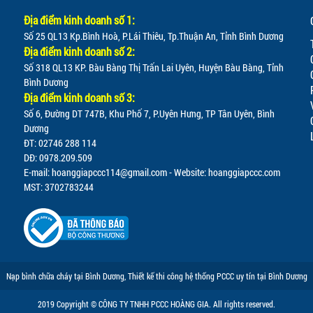
Địa điểm kinh doanh số 1:
Số 25 QL13 Kp.Bình Hoà, P.Lái Thiêu, Tp.Thuận An, Tỉnh Bình Dương
Địa điểm kinh doanh số 2:
Số 318 QL13 KP. Bàu Bàng Thị Trấn Lai Uyên, Huyện Bàu Bàng, Tỉnh
Bình Dương
Địa điểm kinh doanh số 3:
Số 6, Đường DT 747B, Khu Phố 7, P.Uyên Hưng, TP Tân Uyên, Bình
Dương
ĐT: 02746 288 114
DĐ: 0978.209.509
E-mail:
hoanggiapccc114@gmail.com
- Website: hoanggiapccc.com
MST: 3702783244
Nạp bình chữa cháy tại Bình Dương
,
Thiết kế thi công hệ thống PCCC uy tín tại Bình Dương
2019 Copyright © CÔNG TY TNHH PCCC HOÀNG GIA. All rights reserved.