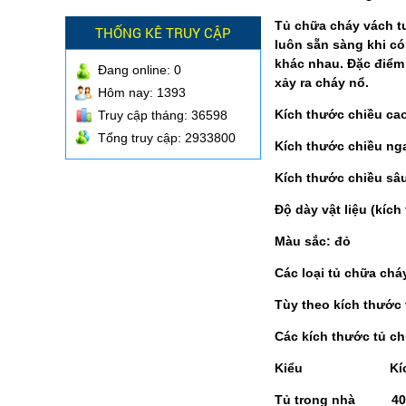
Tủ chữa cháy vách t
THỐNG KÊ TRUY CẬP
luôn sẵn sàng khi có
khác nhau. Đặc điểm 
Đang online:
0
xảy ra cháy nổ.
Hôm nay: 1393
Kích thước chiều ca
Truy cập tháng: 36598
Tổng truy cập: 2933800
Kích thước chiều n
Kích thước chiều s
Độ dày vật liệu (kí
Màu sắc: đỏ
Các loại tủ chữa ch
Tùy theo kích thước 
Các kích thước tủ c
Kiểu Kíc
Tủ trong nhà 400x6