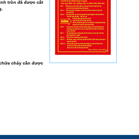
ình tròn đã được cắt
g.
ủ chữa cháy cần được