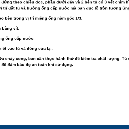
g đứng theo chiều dọc, phần dưới đáy và 2 bên tủ có 3 vết chìm h
vị trí đặt tủ và hướng ống cấp nước mà bạn đục lỗ tròn tương ứn
 bên trong vị trí miệng ống nằm góc 1/3.
 bằng vít.
ng ống cấp nước.
hiết vào tủ và đóng cửa lại.
hữa cháy xong, bạn cần thực hành thử để kiểm tra chất lượng. T
n để đảm bảo độ an toàn khi sử dụng.