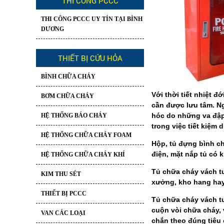
THI CÔNG PCCC
THI CÔNG PCCC UY TÍN TẠI BÌNH
DƯƠNG
THIẾT BỊ CỨU HỎA
BÌNH CHỮA CHÁY
Với thời tiết nhiệt đ
BƠM CHỮA CHÁY
cần được lưu tâm. Ng
hóc do những va đập 
HỆ THỐNG BÁO CHÁY
trong việc tiết kiệm 
HỆ THỐNG CHỮA CHÁY FOAM
Hộp, tủ đựng bình ch
điện, mặt nắp tủ có k
HỆ THỐNG CHỮA CHÁY KHÍ
Tủ chữa cháy vách tư
KIM THU SÉT
xưởng, kho hang ha
THIẾT BỊ PCCC
Tủ chữa cháy vách tư
cuộn vòi chữa cháy, 
VAN CÁC LOẠI
chắn theo đúng tiêu