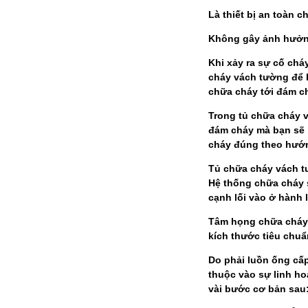
Là thiết bị an toàn 
Không gây ảnh hưởng 
Khi xảy ra sự cố chá
cháy vách tường để l
chữa cháy tới đám c
Trong tủ chữa cháy v
đám cháy mà bạn sẽ l
cháy đúng theo hướn
Tủ chữa cháy vách tư
Hệ thống chữa cháy s
cạnh lối vào ở hành 
Tâm họng chữa cháy 
kích thước tiêu chu
Do phải luồn ống cấ
thuộc vào sự linh ho
vài bước cơ bản sau