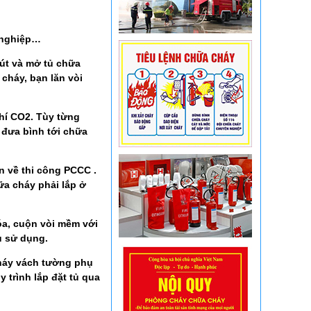
í nghiệp…
nút và mở tủ chữa
cháy, bạn lăn vòi
hí CO2. Tùy từng
 đưa bình tới chữa
n về thi công PCCC .
ữa cháy phải lắp ở
óa, cuộn vòi mềm với
u sử dụng.
cháy vách tường phụ
 trình lắp đặt tủ qua