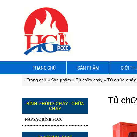
TRANG CHỦ
SẢN PHẨM
GIỚI TH
Trang chủ
»
Sản phẩm
»
Tủ chữa cháy
»
Tủ chữa cháy
Tủ chữ
BÌNH PHÒNG CHÁY - CHỮA
CHÁY
NẠP SẠC BÌNH PCCC