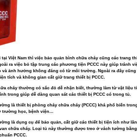
ới tại Việt Nam thì việc bảo quản bình chữa cháy cũng các trang th
oài ra việc bỏ tập trung các phương tiện PCCC này giúp tránh việ
và ảnh hưởng không đáng có từ môi trường. Ngoài ra đây cũng là
diện tích và không gian cất giữ trang thiết bị PCCC.
ữa cháy thường có sắc đỏ dễ nhận biết, thường làm từ vật liệu 
ính trong giúp dễ dàng quan sát các thiết bị PCCC có trong tủ.
ờng là thiết bị phòng cháy chữa cháy (PCCC) khá phổ biến trong
y trường học, bệnh viện…
ờng là dụng cụ để bảo quản, cất giữ các thiết bị tiện ích như l
van chữa cháy. Loại tủ này thường được treo ở vách tường bằng
 chuẩn PCCC.