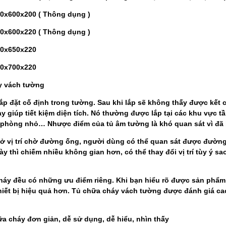
600x200 ( Thông dụng )
600x220 ( Thông dụng )
450x650x220
 500x700x220
áy vách tường
ắp đặt cố định trong tường. Sau khi lắp sẽ không thấy được kết
ày giúp tiết kiệm diện tích. Nó thường được lắp tại các khu vực 
 phòng nhỏ… Nhược điểm của tủ âm tường là khó quan sát vì đã 
t ở vị trí chờ đường ống, người dùng có thể quan sát được đườ
này thì chiếm nhiều không gian hơn, có thể thay đổi vị trí tùy ý s
áy đều có những ưu điểm riêng. Khi bạn hiểu rõ được sản phẩm 
hiết bị hiệu quả hơn. Tủ chữa cháy vách tường được đánh giá ca
a cháy đơn giản, dễ sử dụng, dễ hiểu, nhìn thấy