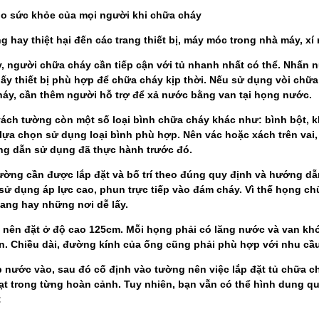
cho sức khỏe của mọi người khi chữa cháy
hay thiệt hại đến các trang thiết bị, máy móc trong nhà máy, x
y, người chữa cháy cần tiếp cận với tủ nhanh nhất có thể. Nhấn 
ấy thiết bị phù hợp để chữa cháy kịp thời. Nếu sử dụng vòi chữa 
háy, cần thêm người hỗ trợ để xả nước bằng van tại họng nước.
ách tường còn một số loại bình chữa cháy khác như: bình bột, k
ựa chọn sử dụng loại bình phù hợp. Nên vác hoặc xách trên vai,
g dẫn sử dụng đã thực hành trước đó.
ờng cần được lắp đặt và bố trí theo đúng quy định và hướng dẫ
ử dụng áp lực cao, phun trực tiếp vào đám cháy. Vì thế họng ch
lang hay những nơi dễ lấy.
nên đặt ở độ cao 125cm. Mỗi họng phải có lăng nước và van kh
ẩn. Chiều dài, đường kính của ống cũng phải phù hợp với nhu cầ
p nước vào, sau đó cố định vào tường nên việc lắp đặt tủ chữa 
ạt trong từng hoàn cảnh. Tuy nhiên, bạn vẫn có thể hình dung quy
: