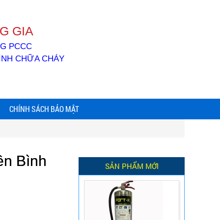
G GIA
ỐNG PCCC
BÌNH CHỮA CHÁY
CHÍNH SÁCH BẢO MẬT
ên Bình
SẢN PHẨM MỚI