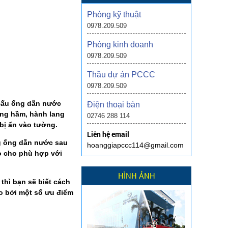
Phòng kỹ thuật
0978.209.509
Phòng kinh doanh
0978.209.509
Thầu dự án PCCC
0978.209.509
 cấu ống dẫn nước
Điện thoại bàn
tầng hầm, hành lang
02746 288 114
bị ẩn vào tường.
Liên hệ email
ng ống dẫn nước sau
hoanggiapccc114@gmail.com
ao cho phù hợp với
HÌNH ẢNH
thì bạn sẽ biết cách
o bởi một số ưu điểm