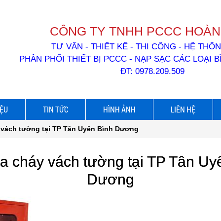
CÔNG TY TNHH PCCC HOÀN
TƯ VẤN - THIẾT KẾ - THI CÔNG - HỆ TH
PHÂN PHỐI THIẾT BỊ PCCC - NẠP SẠC CÁC LOẠI 
ĐT: 0978.209.509
IỆU
TIN TỨC
HÌNH ẢNH
LIÊN HỆ
 vách tường tại TP Tân Uyên Bình Dương
a cháy vách tường tại TP Tân Uy
Dương