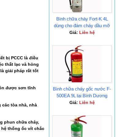
Bình chữa cháy Fort-K 4L
dùng cho đám cháy dầu mỡ
Tại Bình Dương
Giá:
Liên hệ
iết bị PCCC là điều
c thất lạc và hỏng
 giải pháp rất tốt
tôn được sơn tĩnh
Bình chữa cháy gốc nước F-
500EA 9L tại Bình Dương
Giá:
Liên hệ
 các tòa nhà, nhà
ăng phun chữa cháy,
 hệ thống ốc vít chắc