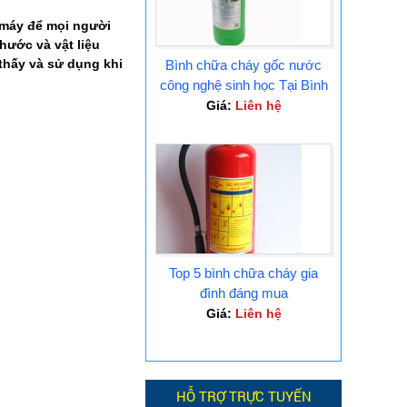
 máy để mọi người
hước và vật liệu
thấy và sử dụng khi
Bình chữa cháy gốc nước
công nghệ sinh học Tại Bình
Dương
Giá:
Liên hệ
Top 5 bình chữa cháy gia
đình đáng mua
Giá:
Liên hệ
HỖ TRỢ TRỰC TUYẾN
m )