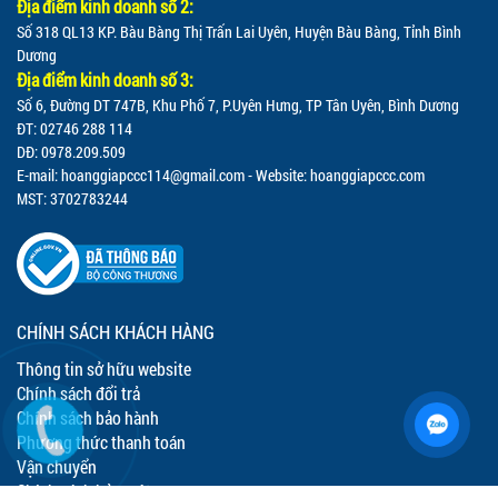
Địa điểm kinh doanh số 2:
Số 318 QL13 KP. Bàu Bàng Thị Trấn Lai Uyên, Huyện Bàu Bàng, Tỉnh Bình
Dương
Địa điểm kinh doanh số 3:
Số 6, Đường DT 747B, Khu Phố 7, P.Uyên Hưng, TP Tân Uyên, Bình Dương
ĐT: 02746 288 114
DĐ: 0978.209.509
E-mail:
hoanggiapccc114@gmail.com
- Website: hoanggiapccc.com
MST: 3702783244
CHÍNH SÁCH KHÁCH HÀNG
Thông tin sở hữu website
Chính sách đổi trả
Chính sách bảo hành
Phương thức thanh toán
Vận chuyển
Chính sách bảo mật