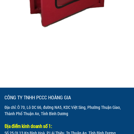
CÔNG TY TNHH PCCC HOÀNG GIA
Địa chỉ: Ô 70, Lô DC 66, đường NA5, KDC Việt Sing, Phường Thuận Giao,
Thành Phố Thuận An, Tỉnh Bình Dương
Địa điểm kinh doanh số 1:
Số 25 QL13 Kp.Bình Hoà, P.Lái Thiêu, Tp.Thuận An, Tỉnh Bình Dương