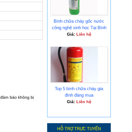
Bình chữa cháy gốc nước
công nghệ sinh học Tại Bình
Dương
Giá:
Liên hệ
Top 5 bình chữa cháy gia
đình đáng mua
e đảm bảo không bị
Giá:
Liên hệ
HỖ TRỢ TRỰC TUYẾN