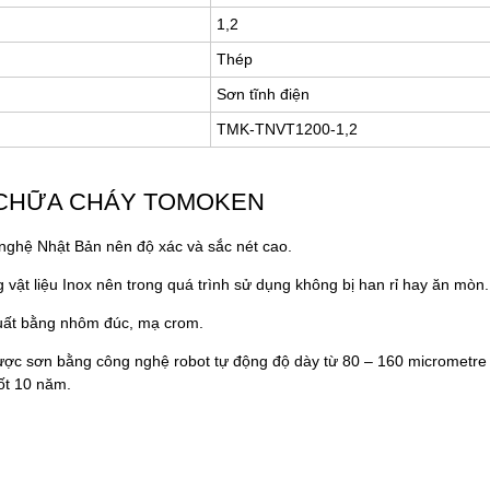
1,2
Thép
Sơn tĩnh điện
TMK-TNVT1200-1,2
 CHỮA CHÁY TOMOKEN
 nghệ Nhật Bản nên độ xác và sắc nét cao.
 vật liệu Inox nên trong quá trình sử dụng không bị han rỉ hay ăn mòn.
uất bằng nhôm đúc, mạ crom.
được sơn bằng công nghệ robot tự động độ dày từ 80 – 160 micrometr
ốt 10 năm.