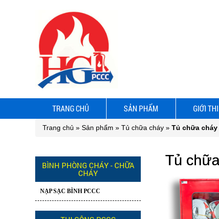
TRANG CHỦ
SẢN PHẨM
GIỚI TH
Trang chủ
»
Sản phẩm
»
Tủ chữa cháy
»
Tủ chữa cháy
Tủ chữa
BÌNH PHÒNG CHÁY - CHỮA
CHÁY
NẠP SẠC BÌNH PCCC