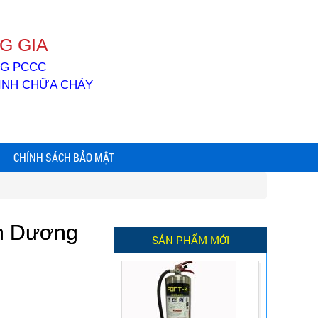
G GIA
ỐNG PCCC
BÌNH CHỮA CHÁY
CHÍNH SÁCH BẢO MẬT
nh Dương
SẢN PHẨM MỚI