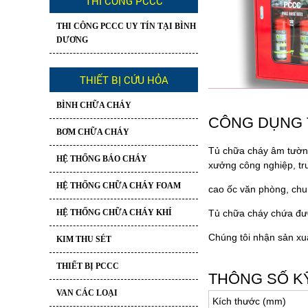
THI CÔNG PCCC
THI CÔNG PCCC UY TÍN TẠI BÌNH
DƯƠNG
THIẾT BỊ CỨU HỎA
BÌNH CHỮA CHÁY
CÔNG DỤNG 
BƠM CHỮA CHÁY
Tủ chữa cháy âm tườn
HỆ THỐNG BÁO CHÁY
xưởng công nghiệp, tr
HỆ THỐNG CHỮA CHÁY FOAM
cao ốc văn phòng, chu
HỆ THỐNG CHỮA CHÁY KHÍ
Tủ chữa cháy chứa đượ
Chúng tôi nhận sản xu
KIM THU SÉT
THIẾT BỊ PCCC
THÔNG SỐ K
VAN CÁC LOẠI
Kích thước (mm)