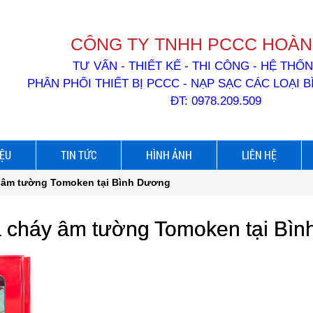
CÔNG TY TNHH PCCC HOÀN
TƯ VẤN - THIẾT KẾ - THI CÔNG - HỆ TH
PHÂN PHỐI THIẾT BỊ PCCC - NẠP SẠC CÁC LOẠI 
ĐT: 0978.209.509
IỆU
TIN TỨC
HÌNH ẢNH
LIÊN HỆ
 âm tường Tomoken tại Bình Dương
 cháy âm tường Tomoken tại Bì