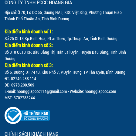
CÔNG TY TNHH PCCC HOÀNG GIA
Địa chỉ: Ô 70, Lô DC 66, đường NA5, KDC Việt Sing, Phường Thuận Giao,
Thành Phố Thuận An, Tỉnh Bình Dương
Địa điểm kinh doanh số 1:
Số 25 QL13 Kp.Bình Hoà, P.Lái Thiêu, Tp.Thuận An, Tỉnh Bình Dương
Địa điểm kinh doanh số 2:
Số 318 QL13 KP. Bàu Bàng Thị Trấn Lai Uyên, Huyện Bàu Bàng, Tỉnh Bình
Dương
Địa điểm kinh doanh số 3:
Số 6, Đường DT 747B, Khu Phố 7, P.Uyên Hưng, TP Tân Uyên, Bình Dương
ĐT: 02746 288 114
DĐ: 0978.209.509
E-mail:
hoanggiapccc114@gmail.com
- Website: hoanggiapccc.com
MST: 3702783244
CHÍNH SÁCH KHÁCH HÀNG