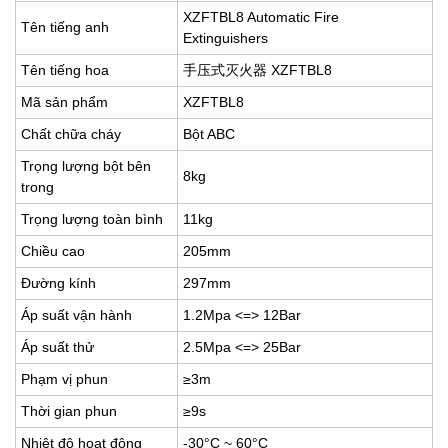
XZFTBL8 Automatic Fire
Tên tiếng anh
Extinguishers
Tên tiếng hoa
手压式灭火器 XZFTBL8
Mã sản phẩm
XZFTBL8
Chất chữa cháy
Bột ABC
Trọng lượng bột bên
8kg
trong
Trọng lượng toàn bình
11kg
Chiều cao
205mm
Đường kính
297mm
Áp suất vận hành
1.2Mpa <=> 12Bar
Áp suất thử
2.5Mpa <=> 25Bar
Phạm vị phun
≥3m
Thời gian phun
≥9s
Nhiệt độ hoạt động
-30°C ~ 60°C