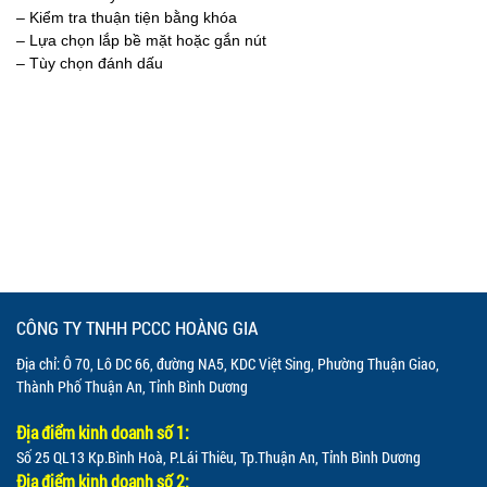
– Kiểm tra thuận tiện bằng khóa
– Lựa chọn lắp bề mặt hoặc gắn nút
– Tùy chọn đánh dấu
CÔNG TY TNHH PCCC HOÀNG GIA
Địa chỉ: Ô 70, Lô DC 66, đường NA5, KDC Việt Sing, Phường Thuận Giao,
Thành Phố Thuận An, Tỉnh Bình Dương
Địa điểm kinh doanh số 1:
Số 25 QL13 Kp.Bình Hoà, P.Lái Thiêu, Tp.Thuận An, Tỉnh Bình Dương
Địa điểm kinh doanh số 2: