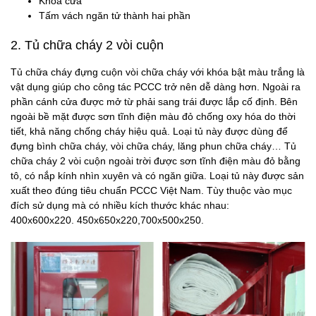
Khóa cửa
Tấm vách ngăn tử thành hai phần
2. Tủ chữa cháy 2 vòi cuộn
Tủ chữa cháy đựng cuộn vòi chữa cháy với khóa bật màu trắng là
vật dụng giúp cho công tác PCCC trở nên dễ dàng hơn. Ngoài ra
phần cánh cửa được mở từ phải sang trái được lắp cố định. Bên
ngoài bề mặt được sơn tĩnh điện màu đỏ chống oxy hóa do thời
tiết, khả năng chống cháy hiệu quả. Loại tủ này được dùng để
đựng bình chữa cháy, vòi chữa cháy, lăng phun chữa cháy… Tủ
chữa cháy 2 vòi cuộn ngoài trời được sơn tĩnh điện màu đỏ bằng
tô, có nắp kính nhìn xuyên và có ngăn giữa. Loại tủ này được sản
xuất theo đúng tiêu chuẩn PCCC Việt Nam. Tùy thuộc vào mục
đích sử dụng mà có nhiều kích thước khác nhau:
400x600x220. 450x650x220,700x500x250.