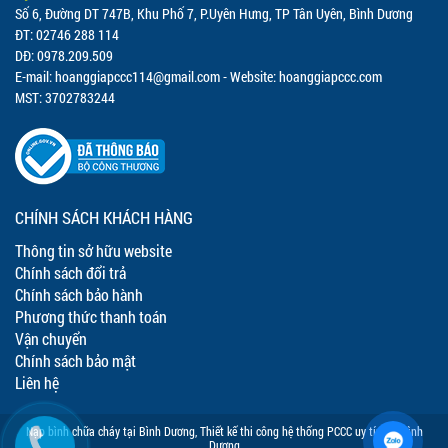
Số 6, Đường DT 747B, Khu Phố 7, P.Uyên Hưng, TP Tân Uyên, Bình Dương
ĐT: 02746 288 114
DĐ: 0978.209.509
E-mail:
hoanggiapccc114@gmail.com
- Website: hoanggiapccc.com
MST: 3702783244
CHÍNH SÁCH KHÁCH HÀNG
Thông tin sở hữu website
Chính sách đổi trả
Chính sách bảo hành
Phương thức thanh toán
Vận chuyển
Chính sách bảo mật
Liên hệ
Nạp bình chữa cháy tại Bình Dương
,
Thiết kế thi công hệ thống PCCC uy tín tại Bình
Dương