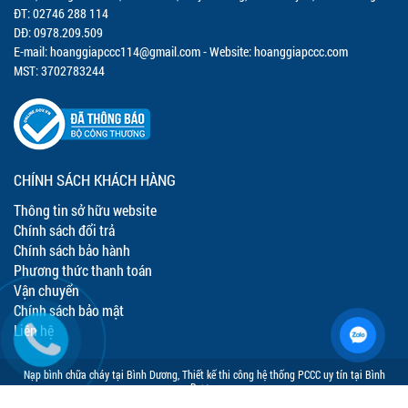
ĐT: 02746 288 114
DĐ: 0978.209.509
E-mail:
hoanggiapccc114@gmail.com
- Website: hoanggiapccc.com
MST: 3702783244
CHÍNH SÁCH KHÁCH HÀNG
Thông tin sở hữu website
Chính sách đổi trả
Chính sách bảo hành
Phương thức thanh toán
Vận chuyển
Chính sách bảo mật
Liên hệ
Nạp bình chữa cháy tại Bình Dương
,
Thiết kế thi công hệ thống PCCC uy tín tại Bình
Dương