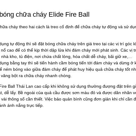
óng chữa cháy Elide Fire Ball
hữa cháy theo hai cách là treo cố định để chữa cháy tự động và sử d
ụng tự động thì sẽ đặt bóng chữa cháy trên giá treo tại các vị trí góc kh
nổ cao để có thể kịp thời dập lửa khi đám cháy mới phát sinh. Các vị 
nhà kho, tủ điện, nơi chứa chất lỏng, hóa chất dễ cháy, bãi giữ xe,…
 dụng bằng tay thì sẽ tiến hành cầm bóng tiến tới đám cháy và dừng ở
ể ném bóng vào giữa đám cháy để phát huy hiệu quả chữa cháy tốt nh
à văng bột ra chữa cháy nhanh chóng.
Fire Ball Thái Lan cao cấp khi không sử dụng thường đượng đặt trên g
át, dễ lấy. Bề ngoài của quả cầu được sơn màu đỏ và được dãn nhãn vớ
vài thông số cần thiết. Việc bảo quản bình cũng đơn giản khi chỉ cần 
ánh ánh nắng trực tiếp.