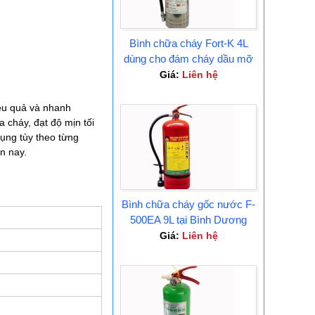
Bình chữa cháy Fort-K 4L
dùng cho đám cháy dầu mỡ
Tại Bình Dương
Giá:
Liên hệ
iệu quả và nhanh
cháy, đạt độ mịn tối
dụng tùy theo từng
n nay.
Bình chữa cháy gốc nước F-
500EA 9L tại Bình Dương
Giá:
Liên hệ