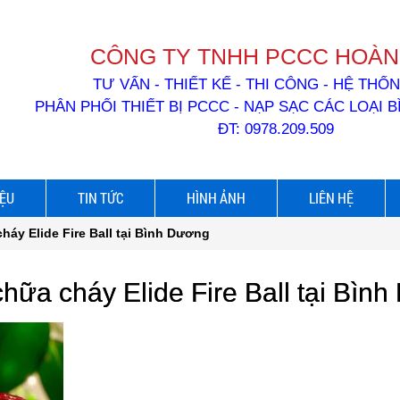
CÔNG TY TNHH PCCC HOÀN
TƯ VẤN - THIẾT KẾ - THI CÔNG - HỆ TH
PHÂN PHỐI THIẾT BỊ PCCC - NẠP SẠC CÁC LOẠI 
ĐT: 0978.209.509
IỆU
TIN TỨC
HÌNH ẢNH
LIÊN HỆ
háy Elide Fire Ball tại Bình Dương
hữa cháy Elide Fire Ball tại Bìn