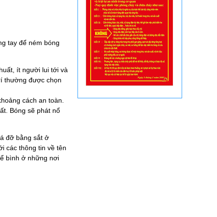
ụng tay để ném bóng
uất, ít người lui tới và
trí thường được chọn
 khoảng cách an toàn.
ất. Bóng sẽ phát nổ
iá đỡ bằng sắt ở
i các thông tin về tên
để bình ở những nơi