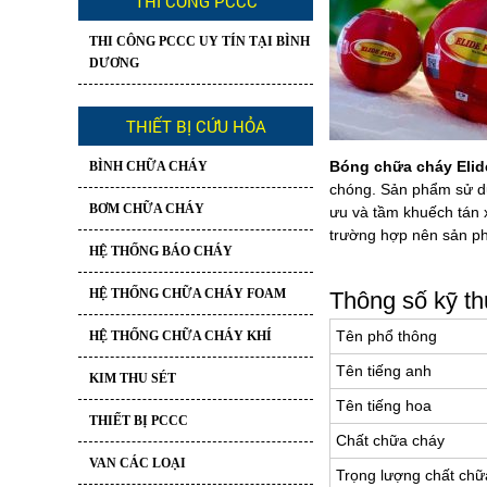
THI CÔNG PCCC
THI CÔNG PCCC UY TÍN TẠI BÌNH
DƯƠNG
THIẾT BỊ CỨU HỎA
Bóng chữa cháy Elide
BÌNH CHỮA CHÁY
chóng. Sản phẩm sử dụ
BƠM CHỮA CHÁY
ưu và tầm khuếch tán x
trường hợp nên sản ph
HỆ THỐNG BÁO CHÁY
HỆ THỐNG CHỮA CHÁY FOAM
Thông số kỹ t
Tên phổ thông
HỆ THỐNG CHỮA CHÁY KHÍ
Tên tiếng anh
KIM THU SÉT
Tên tiếng hoa
THIẾT BỊ PCCC
Chất chữa cháy
VAN CÁC LOẠI
Trọng lượng chất chữ