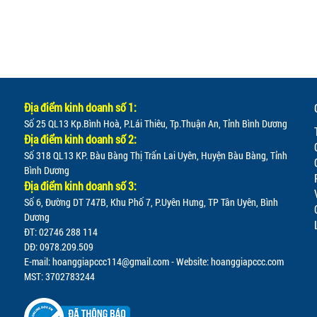
Địa điểm kinh doanh số 1:
Số 25 QL13 Kp.Bình Hoà, P.Lái Thiêu, Tp.Thuận An, Tỉnh Bình Dương
Địa điểm kinh doanh số 2:
Số 318 QL13 KP. Bàu Bàng Thị Trấn Lai Uyên, Huyện Bàu Bàng, Tỉnh
Bình Dương
Địa điểm kinh doanh số 3:
Số 6, Đường DT 747B, Khu Phố 7, P.Uyên Hưng, TP Tân Uyên, Bình
Dương
ĐT: 02746 288 114
DĐ: 0978.209.509
E-mail:
hoanggiapccc114@gmail.com
- Website: hoanggiapccc.com
MST: 3702783244