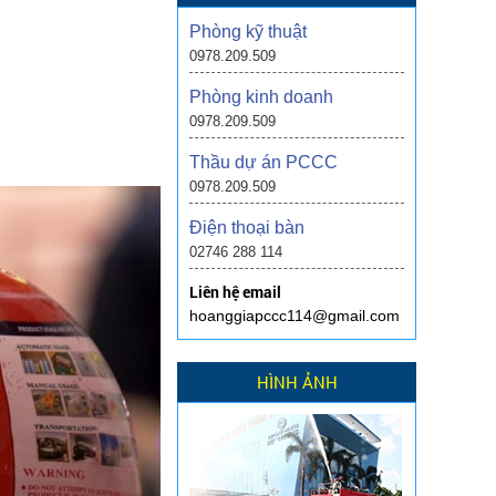
Phòng kỹ thuật
0978.209.509
Phòng kinh doanh
0978.209.509
Thầu dự án PCCC
0978.209.509
Điện thoại bàn
02746 288 114
Liên hệ email
hoanggiapccc114@gmail.com
HÌNH ẢNH