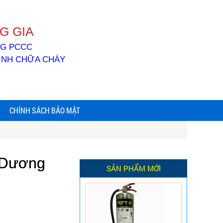
G GIA
ỐNG PCCC
BÌNH CHỮA CHÁY
CHÍNH SÁCH BẢO MẬT
h Dương
SẢN PHẨM MỚI