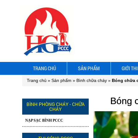
TRANG CHỦ
SẢN PHẨM
GIỚI TH
Trang chủ
»
Sản phẩm
»
Bình chữa cháy
»
Bóng chữa c
Bóng c
BÌNH PHÒNG CHÁY - CHỮA
CHÁY
NẠP SẠC BÌNH PCCC