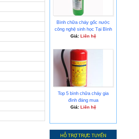
Bình chữa cháy gốc nước
công nghệ sinh học Tại Bình
Dương
Giá:
Liên hệ
Top 5 bình chữa cháy gia
đình đáng mua
Giá:
Liên hệ
HỖ TRỢ TRỰC TUYẾN