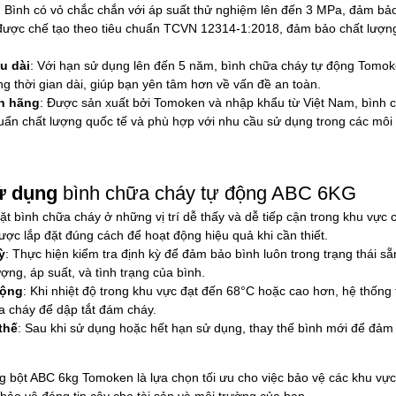
: Bình có vỏ chắc chắn với áp suất thử nghiệm lên đến 3 MPa, đảm bả
ược chế tạo theo tiêu chuẩn TCVN 12314-1:2018, đảm bảo chất lượng
u dài
: Với hạn sử dụng lên đến 5 năm, bình chữa cháy tự động Tomo
ong thời gian dài, giúp bạn yên tâm hơn về vấn đề an toàn.
h hãng
: Được sản xuất bởi Tomoken và nhập khẩu từ Việt Nam, bình 
uẩn chất lượng quốc tế và phù hợp với nhu cầu sử dụng trong các môi
ử dụng
bình chữa cháy tự động ABC 6KG
Đặt bình chữa cháy ở những vị trí dễ thấy và dễ tiếp cận trong khu vực
ợc lắp đặt đúng cách để hoạt động hiệu quả khi cần thiết.
ỳ
: Thực hiện kiểm tra định kỳ để đảm bảo bình luôn trong trạng thái s
ượng, áp suất, và tình trạng của bình.
động
: Khi nhiệt độ trong khu vực đạt đến 68°C hoặc cao hơn, hệ thống 
a cháy để dập tắt đám cháy.
 thế
: Sau khi sử dụng hoặc hết hạn sử dụng, thay thế bình mới để đảm
g bột ABC 6kg Tomoken là lựa chọn tối ưu cho việc bảo vệ các khu vực