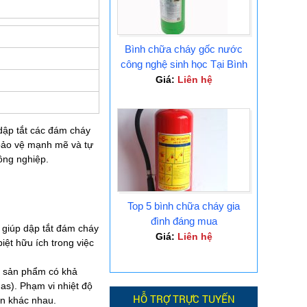
Bình chữa cháy gốc nước
công nghệ sinh học Tại Bình
Dương
Giá:
Liên hệ
dập tắt các đám cháy
 bảo vệ mạnh mẽ và tự
ông nghiệp.
Top 5 bình chữa cháy gia
đình đáng mua
 giúp dập tắt đám cháy
Giá:
Liên hệ
iệt hữu ích trong việc
y, sản phẩm có khả
gas). Phạm vi nhiệt độ
HỖ TRỢ TRỰC TUYẾN
ện khác nhau.