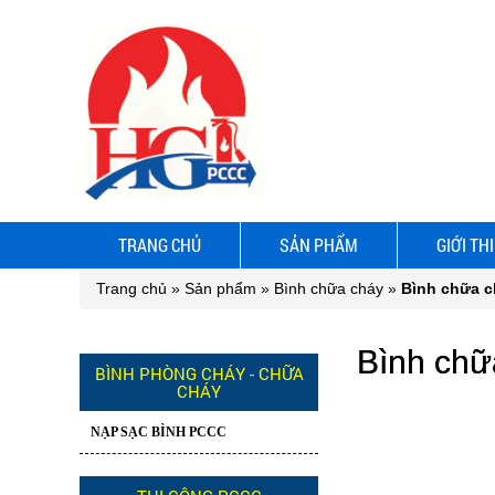
TRANG CHỦ
SẢN PHẨM
GIỚI TH
Trang chủ
»
Sản phẩm
»
Bình chữa cháy
»
Bình chữa c
Bình chữ
BÌNH PHÒNG CHÁY - CHỮA
CHÁY
NẠP SẠC BÌNH PCCC