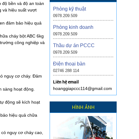
o độ bền và độ an toàn
Phòng kỹ thuật
 và hiệu suất vượt
0978.209.509
ken đảm bảo hiệu quả
Phòng kinh doanh
0978.209.509
chữa cháy bột ABC 6kg
 trường công nghiệp và
Thầu dự án PCCC
0978.209.509
Điện thoại bàn
02746 288 114
 có nguy cơ cháy. Đảm
Liên hệ email
hoanggiapccc114@gmail.com
ẵn sàng hoạt động.
tự động sẽ kích hoạt
HÌNH ẢNH
 bảo hiệu quả chữa
 có nguy cơ cháy cao,