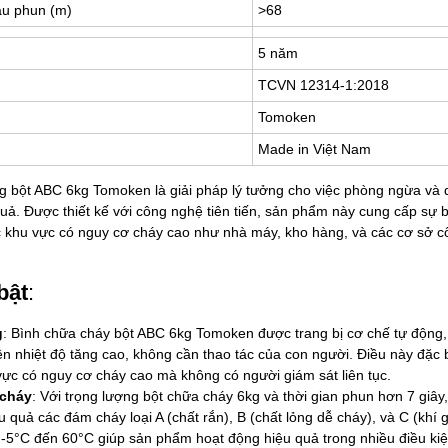
ầu phun (m)
>68
5 năm
TCVN 12314-1:2018
Tomoken
Made in Việt Nam
g bột ABC 6kg Tomoken là giải pháp lý tưởng cho việc phòng ngừa và 
uả. Được thiết kế với công nghệ tiên tiến, sản phẩm này cung cấp sự
 khu vực có nguy cơ cháy cao như nhà máy, kho hàng, và các cơ sở c
bật
:
g
: Bình chữa cháy bột ABC 6kg Tomoken được trang bị cơ chế tự động,
ện nhiệt độ tăng cao, không cần thao tác của con người. Điều này đặc b
vực có nguy cơ cháy cao mà không có người giám sát liên tục.
 cháy
: Với trọng lượng bột chữa cháy 6kg và thời gian phun hơn 7 giâ
u quả các đám cháy loại A (chất rắn), B (chất lỏng dễ cháy), và C (khí 
 -5°C đến 60°C giúp sản phẩm hoạt động hiệu quả trong nhiều điều ki