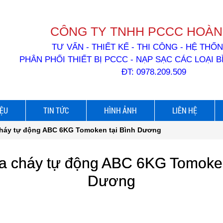
CÔNG TY TNHH PCCC HOÀN
TƯ VẤN - THIẾT KẾ - THI CÔNG - HỆ TH
PHÂN PHỐI THIẾT BỊ PCCC - NẠP SẠC CÁC LOẠI 
ĐT: 0978.209.509
IỆU
TIN TỨC
HÌNH ẢNH
LIÊN HỆ
háy tự động ABC 6KG Tomoken tại Bình Dương
a cháy tự động ABC 6KG Tomoken
Dương