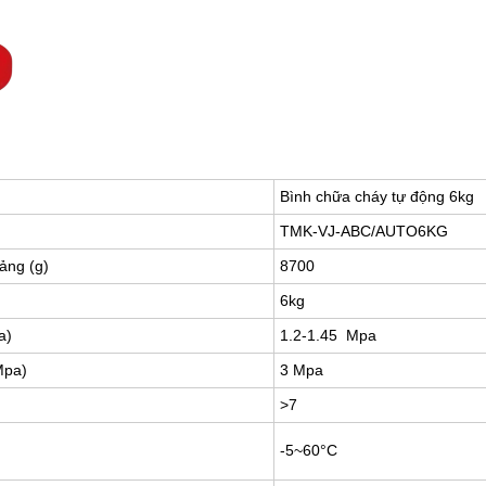
Bình chữa cháy tự động 6kg
TMK-VJ-ABC/AUTO6KG
ảng (g)
8700
6kg
a)
1.2-1.45 Mpa
Mpa)
3 Mpa
>7
-5~60°C