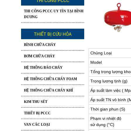
THI CÔNG PCCC
THI CÔNG PCCC UY TÍN TẠI BÌNH
DƯƠNG
THIẾT BỊ CỨU HỎA
BÌNH CHỮA CHÁY
Chủng Loại
BƠM CHỮA CHÁY
Model
HỆ THỐNG BÁO CHÁY
Tổng trọng lượng kho
HỆ THỐNG CHỮA CHÁY FOAM
Trọng lượng tịnh (g)
Áp suất làm việc ( Mp
HỆ THỐNG CHỮA CHÁY KHÍ
Áp suất TN vỏ bình (
KIM THU SÉT
Thời gian phun (S)
THIẾT BỊ PCCC
Phạm vi nhiệt độ
sử dụng (°C)
VAN CÁC LOẠI