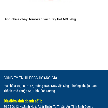
Bình chữa cháy Tomoken xách tay bột ABC 4kg
CÔNG TY TNHH PCCC HOÀNG GIA
Địa chỉ: Ô 70, Lô DC 66, đường NA5, KDC Việt Sing, Phường Thuận Giao,
Thành Phố Thuận An, Tỉnh Bình Dương
Địa điểm kinh doanh số 1:
Số 25 QL13 Kp.Bình Hoà, P.Lái Thiêu, Tp.Thuận An, Tỉnh Bình Dương