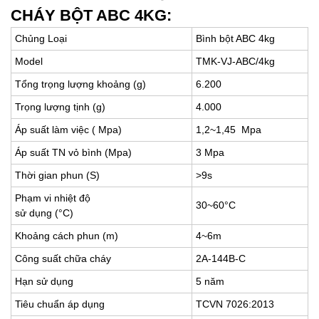
CHÁY BỘT ABC 4KG:
Chủng Loại
Bình bột ABC 4kg
Model
TMK-VJ-ABC/4kg
Tổng trọng lượng khoảng (g)
6.200
Trọng lượng tịnh (g)
4.000
Áp suất làm việc ( Mpa)
1,2~1,45 Mpa
Áp suất TN vỏ bình (Mpa)
3 Mpa
Thời gian phun (S)
>9s
Phạm vi nhiệt độ
30~60°C
sử dụng (°C)
Khoảng cách phun (m)
4~6m
Công suất chữa cháy
2A-144B-C
Hạn sử dụng
5 năm
Tiêu chuẩn áp dụng
TCVN 7026:2013