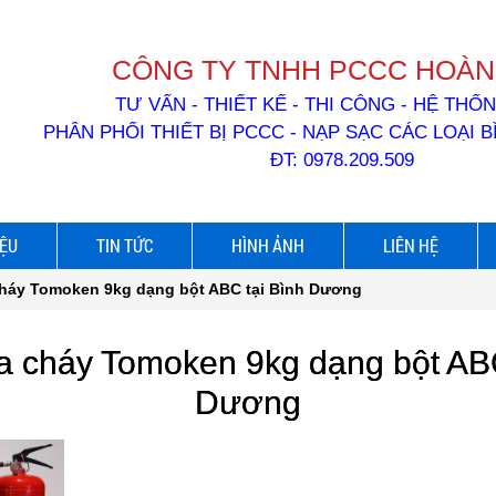
CÔNG TY TNHH PCCC HOÀN
TƯ VẤN - THIẾT KẾ - THI CÔNG - HỆ TH
PHÂN PHỐI THIẾT BỊ PCCC - NẠP SẠC CÁC LOẠI 
ĐT: 0978.209.509
IỆU
TIN TỨC
HÌNH ẢNH
LIÊN HỆ
háy Tomoken 9kg dạng bột ABC tại Bình Dương
a cháy Tomoken 9kg dạng bột ABC
Dương