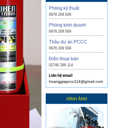
Phòng kỹ thuật
0978.209.509
Phòng kinh doanh
0978.209.509
Thầu dự án PCCC
0978.209.509
Điện thoại bàn
02746 288 114
Liên hệ email
hoanggiapccc114@gmail.com
HÌNH ẢNH