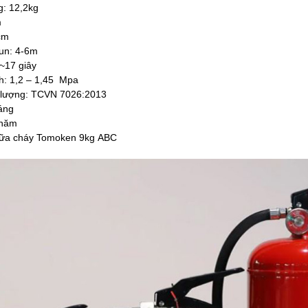
g: 12,2kg
m
cm
un: 4-6m
 ~17 giây
h: 1,2 – 1,45 Mpa
t lượng: TCVN 7026:2013
áng
 năm
chữa cháy Tomoken 9kg ABC