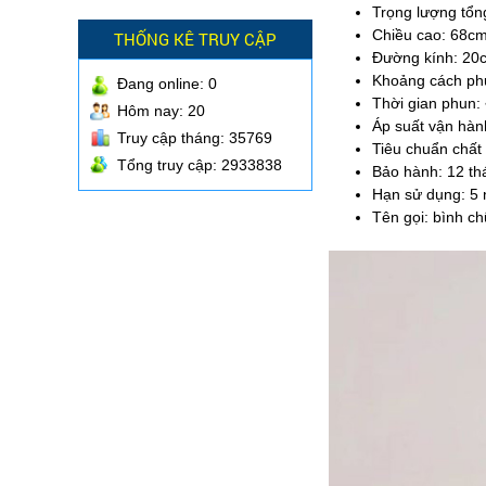
Trọng lượng tổn
Chiều cao: 68c
THỐNG KÊ TRUY CẬP
Đường kính: 20
Khoảng cách ph
Đang online:
0
Thời gian phun:
Hôm nay: 20
Áp suất vận hàn
Truy cập tháng: 35769
Tiêu chuẩn chấ
Tổng truy cập: 2933838
Bảo hành: 12 th
Hạn sử dụng: 5
Tên gọi: bình 