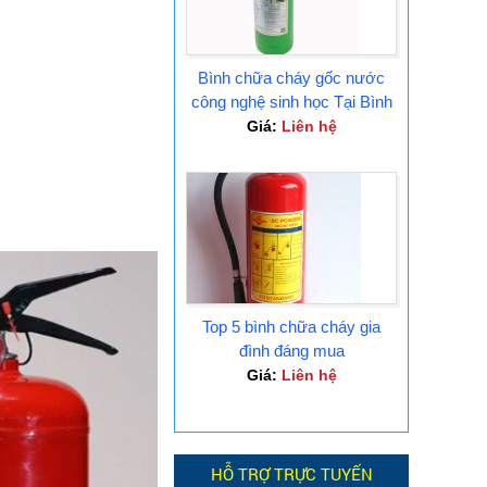
Bình chữa cháy gốc nước
công nghệ sinh học Tại Bình
Dương
Giá:
Liên hệ
Top 5 bình chữa cháy gia
đình đáng mua
Giá:
Liên hệ
HỖ TRỢ TRỰC TUYẾN