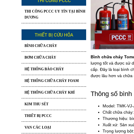
THI CÔNG PCCC
THI CÔNG PCCC UY TÍN TẠI BÌNH
DƯƠNG
THIẾT BỊ CỨU HỎA
BÌNH CHỮA CHÁY
Bình chữa cháy Tom
BƠM CHỮA CHÁY
lượng tốt và được sử 
cấp. Đây là loại bình 
HỆ THỐNG BÁO CHÁY
được lâu hơn và chữa 
HỆ THỐNG CHỮA CHÁY FOAM
Thông số bình
HỆ THỐNG CHỮA CHÁY KHÍ
KIM THU SÉT
Model: TMK-VJ
Chất chữa cháy:
THIẾT BỊ PCCC
Thương hiệu: b
Xuất xứ: Sản xuấ
VAN CÁC LOẠI
Trọng lượng bột