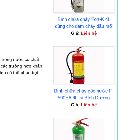
Bình chữa cháy Fort-K 4L
dùng cho đám cháy dầu mỡ
Tại Bình Dương
Giá:
Liên hệ
 trong nước có chất
g các trường hợp khẩn
ình có thể phun bột
Bình chữa cháy gốc nước F-
500EA 9L tại Bình Dương
Giá:
Liên hệ