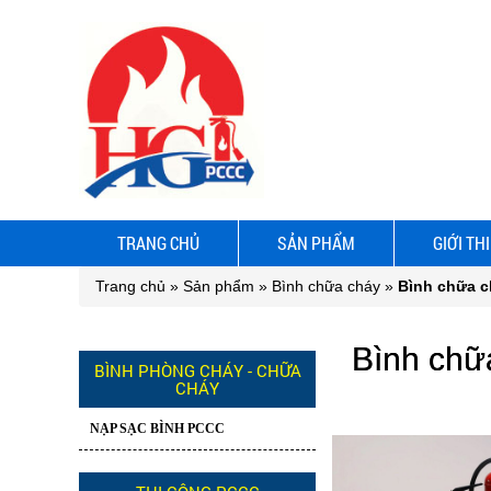
TRANG CHỦ
SẢN PHẨM
GIỚI TH
Trang chủ
»
Sản phẩm
»
Bình chữa cháy
»
Bình chữa c
Bình chữ
BÌNH PHÒNG CHÁY - CHỮA
CHÁY
NẠP SẠC BÌNH PCCC