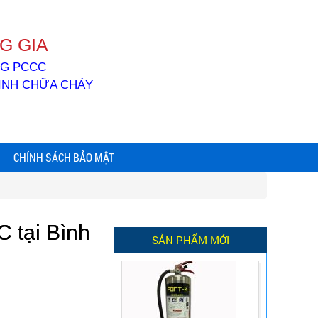
G GIA
ỐNG PCCC
BÌNH CHỮA CHÁY
CHÍNH SÁCH BẢO MẬT
 tại Bình
SẢN PHẨM MỚI