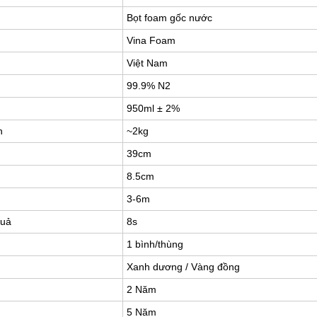
Bọt foam gốc nước
Vina Foam
Việt Nam
99.9% N2
950ml ± 2%
h
~2kg
39cm
8.5cm
3-6m
quả
8s
1 bình/thùng
Xanh dương / Vàng đồng
2 Năm
5 Năm