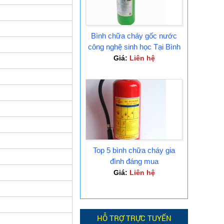
Bình chữa cháy gốc nước
công nghệ sinh học Tại Bình
Dương
Giá:
Liên hệ
Top 5 bình chữa cháy gia
đình đáng mua
Giá:
Liên hệ
HỖ TRỢ TRỰC TUYẾN