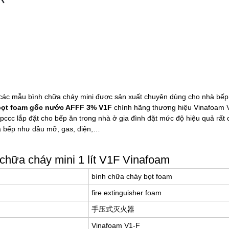
 các mẫu bình chữa cháy mini được sản xuất chuyên dùng cho nhà bếp
t bọt foam gốc nước AFFF 3% V1F
chính hãng thương hiệu Vinafoam 
pccc lắp đặt cho bếp ăn trong nhà ở gia đình đặt mức độ hiệu quả rất
hà bếp như dầu mỡ, gas, điện,…
chữa cháy mini 1 lít V1F Vinafoam
bình chữa cháy bọt foam
fire extinguisher foam
手压式灭火器
Vinafoam V1-F