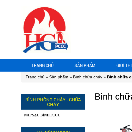
TRANG CHỦ
SẢN PHẨM
GIỚI TH
Trang chủ
»
Sản phẩm
»
Bình chữa cháy
»
Bình chữa c
Bình chữa
BÌNH PHÒNG CHÁY - CHỮA
CHÁY
NẠP SẠC BÌNH PCCC