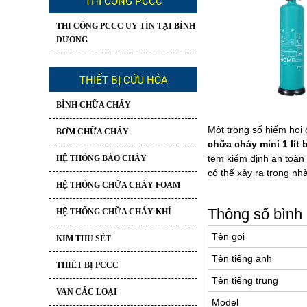
THI CÔNG PCCC
THI CÔNG PCCC UY TÍN TẠI BÌNH
DƯƠNG
THIẾT BỊ CỨU HỎA
BÌNH CHỮA CHÁY
Một trong số hiếm hoi
BƠM CHỮA CHÁY
chữa cháy mini 1 lí
tem kiểm định an toàn 
HỆ THỐNG BÁO CHÁY
có thể xảy ra trong n
HỆ THỐNG CHỮA CHÁY FOAM
Thông số bình 
HỆ THỐNG CHỮA CHÁY KHÍ
Tên gọi
KIM THU SÉT
Tên tiếng anh
THIẾT BỊ PCCC
Tên tiếng trung
VAN CÁC LOẠI
Model