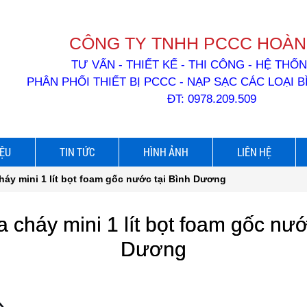
CÔNG TY TNHH PCCC HOÀN
TƯ VẤN - THIẾT KẾ - THI CÔNG - HỆ TH
PHÂN PHỐI THIẾT BỊ PCCC - NẠP SẠC CÁC LOẠI 
ĐT: 0978.209.509
IỆU
TIN TỨC
HÌNH ẢNH
LIÊN HỆ
háy mini 1 lít bọt foam gốc nước tại Bình Dương
 cháy mini 1 lít bọt foam gốc nướ
Dương