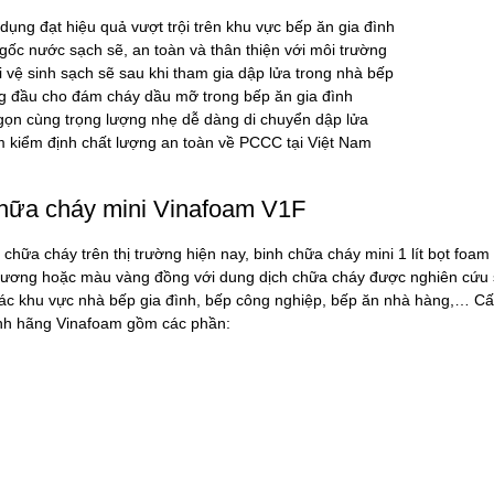
dụng đạt hiệu quả vượt trội trên khu vực bếp ăn gia đình
gốc nước sạch sẽ, an toàn và thân thiện với môi trường
 vệ sinh sạch sẽ sau khi tham gia dập lửa trong nhà bếp
g đầu cho đám cháy dầu mỡ trong bếp ăn gia đình
gọn cùng trọng lượng nhẹ dễ dàng di chuyển dập lửa
 kiểm định chất lượng an toàn về PCCC tại Việt Nam
chữa cháy mini Vinafoam V1F
chữa cháy trên thị trường hiện nay, binh chữa cháy mini 1 lít bọt foam
ương hoặc màu vàng đồng với dung dịch chữa cháy được nghiên cứu s
ác khu vực nhà bếp gia đình, bếp công nghiệp, bếp ăn nhà hàng,… Cấu
nh hãng Vinafoam gồm các phần: