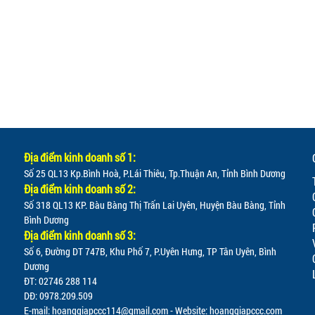
Địa điểm kinh doanh số 1:
Số 25 QL13 Kp.Bình Hoà, P.Lái Thiêu, Tp.Thuận An, Tỉnh Bình Dương
Địa điểm kinh doanh số 2:
Số 318 QL13 KP. Bàu Bàng Thị Trấn Lai Uyên, Huyện Bàu Bàng, Tỉnh
Bình Dương
Địa điểm kinh doanh số 3:
Số 6, Đường DT 747B, Khu Phố 7, P.Uyên Hưng, TP Tân Uyên, Bình
Dương
ĐT: 02746 288 114
DĐ: 0978.209.509
E-mail:
hoanggiapccc114@gmail.com
- Website: hoanggiapccc.com