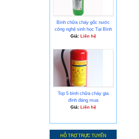
Bình chữa cháy gốc nước
công nghệ sinh học Tại Bình
Dương
Giá:
Liên hệ
Top 5 bình chữa cháy gia
đình đáng mua
Giá:
Liên hệ
HỖ TRỢ TRỰC TUYẾN