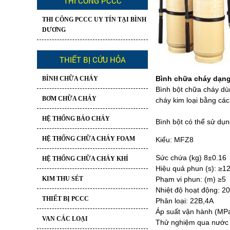
THI CÔNG PCCC
THI CÔNG PCCC UY TÍN TẠI BÌNH
DƯƠNG
THIẾT BỊ CỨU HỎA
Bình chữa cháy dạng
BÌNH CHỮA CHÁY
Bình bột chữa cháy dùn
BƠM CHỮA CHÁY
cháy kim loại bằng các 
HỆ THỐNG BÁO CHÁY
Bình bột có thể sử dụn
HỆ THỐNG CHỮA CHÁY FOAM
Kiểu: MFZ8
Sức chứa (kg) 8±0.16
HỆ THỐNG CHỮA CHÁY KHÍ
Hiệu quả phun (s): ≥1
KIM THU SÉT
Phạm vi phun: (m) ≥5
Nhiệt độ hoạt động: 2
THIẾT BỊ PCCC
Phân loại: 22B,4A
Áp suất vận hành (MPa
VAN CÁC LOẠI
Thử nghiệm qua nước 