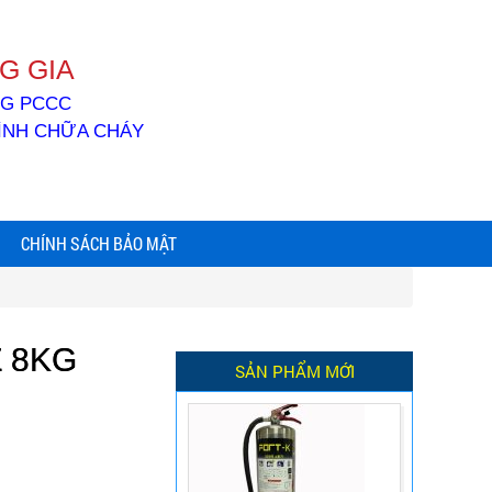
G GIA
ỐNG PCCC
BÌNH CHỮA CHÁY
CHÍNH SÁCH BẢO MẬT
 8KG
SẢN PHẨM MỚI