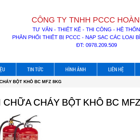
CÔNG TY TNHH PCCC HOÀN
TƯ VẤN - THIẾT KẾ - THI CÔNG - HỆ TH
PHÂN PHỐI THIẾT BỊ PCCC - NẠP SẠC CÁC LOẠI 
ĐT: 0978.209.509
IỆU
TIN TỨC
HÌNH ẢNH
LIÊN HỆ
 CHÁY BỘT KHÔ BC MFZ 8KG
H CHỮA CHÁY BỘT KHÔ BC MFZ