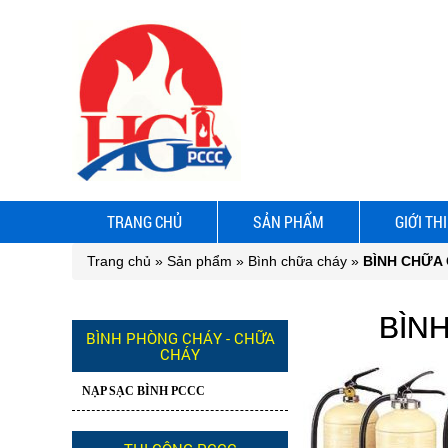
TRANG CHỦ
SẢN PHẨM
GIỚI TH
Trang chủ
»
Sản phẩm
»
Bình chữa cháy
»
BÌNH CHỮA
BÌN
BÌNH PHÒNG CHÁY - CHỮA
CHÁY
NẠP SẠC BÌNH PCCC