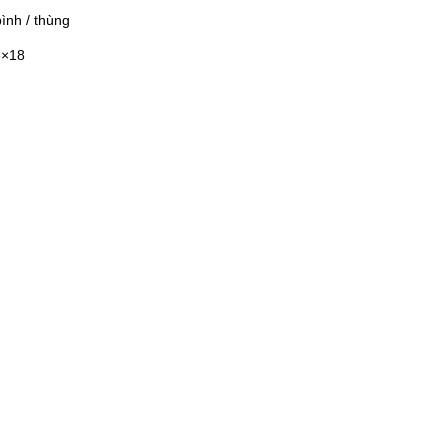
ình / thùng
6×18