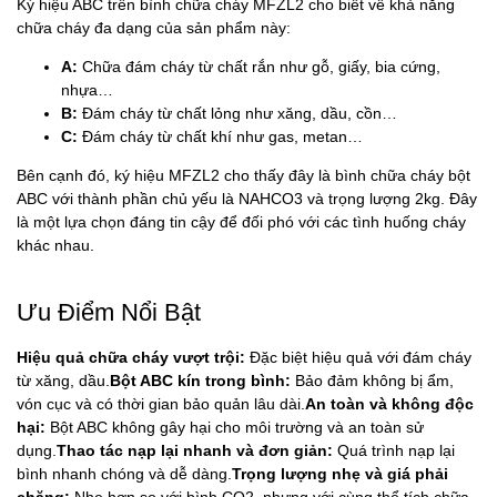
Ký hiệu ABC trên bình chữa cháy MFZL2 cho biết về khả năng
chữa cháy đa dạng của sản phẩm này:
A:
Chữa đám cháy từ chất rắn như gỗ, giấy, bia cứng,
nhựa…
B:
Đám cháy từ chất lỏng như xăng, dầu, cồn…
C:
Đám cháy từ chất khí như gas, metan…
Bên cạnh đó, ký hiệu MFZL2 cho thấy đây là bình chữa cháy bột
ABC với thành phần chủ yếu là NAHCO3 và trọng lượng 2kg. Đây
là một lựa chọn đáng tin cậy để đối phó với các tình huống cháy
khác nhau.
Ưu Điểm Nổi Bật
Hiệu quả chữa cháy vượt trội:
Đặc biệt
hiệu quả
với đám cháy
từ xăng, dầu.
Bột ABC kín trong bình:
Bảo đảm không bị ẩm,
vón cục và có thời gian bảo quản lâu dài.
An toàn và không độc
hại:
Bột ABC không gây hại cho môi trường và an toàn sử
dụng.
Thao tác nạp lại nhanh và đơn giản:
Quá trình nạp lại
bình nhanh chóng và dễ dàng.
Trọng lượng nhẹ và giá phải
chăng:
Nhẹ hơn so với bình CO2, nhưng với cùng thể tích chữa